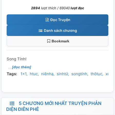
2894
lượt thích /
69040
lượt đọc
Đọc Truyện
Danh sách chương
Bookmark
Song Tính!
[đọc thêm]
Tags:
1x1
htuc
niênhạ
sinhtử
songtính
thôtục
xuyê
5 CHƯƠNG MỚI NHẤT TRUYỆN PHẢN
DIỆN ĐIÊN PHÊ