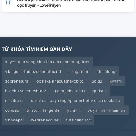
đọc truyện - LoveTruyen
TỪ KHÓA TÌM KIẾM GẦN ĐÂY
xuyen qua song bien tim em chon hong tran
vikings in the basement band
trang tri ni l
thinhlong
sobrenatural
obikaka nhacuathayobito
luc du
kyham
hai chu soi oneshot 2
guong chieu hau
godsev
elicehunu
dazai x chuuya tng hp oneshot v di ca soukoku
condau
bristol inteligente
yunmin
xuyn nhanh nam ch
xinhdepoi
wenrenecover
tutaihanquoc