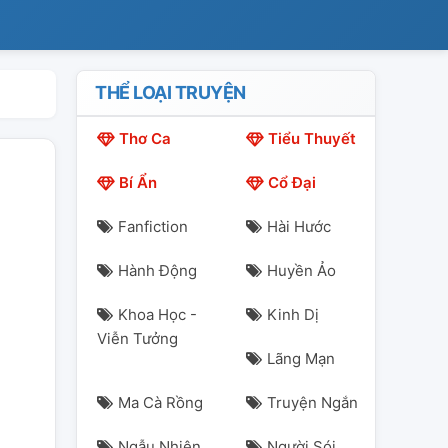
THỂ LOẠI TRUYỆN
Thơ Ca
Tiểu Thuyết
Bí Ẩn
Cổ Đại
Fanfiction
Hài Hước
Hành Động
Huyền Ảo
Khoa Học -
Kinh Dị
Viễn Tưởng
Lãng Mạn
Ma Cà Rồng
Truyện Ngắn
Ngẫu Nhiên
Người Sói