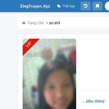
ZingTruyen.Xyz
Thể loại
Trang Chủ
pc.bt3
[đọc thêm]