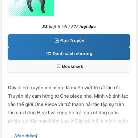
33
lượt thích /
822
lượt đọc
Đọc Truyện
Danh sách chương
Bookmark
Đây là bộ truyện mà mình đã muốn viết từ rất lâu rồi.
Truyện lấy cảm hứng từ One piece nha. Mình vô tình lạc
vào thế giới One Piece và trở thành hải tặc tập sự trên
tàu của băng Heart và cùng họ trải qua những cuộc
phiêu lưu đầy mạo hiểm Lưu ý: Đây có thể là một truyện
ngắn về cuộc đời của mình khi bước vào One Piece và
[đọc thêm]
truyện chỉ dựa vào một phần của One Piece thôi, các chi