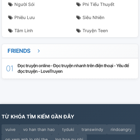
#28: Sầu
Người Sói
Phi Tiểu Thuyết
Phiêu Lưu
Siêu Nhiên
#29: Né Tránh
Tâm Linh
Truyện Teen
#30:
#31: Làm Hòa
FRIENDS
#32: Ghen
Đọc truyện online - Đọc truyện nhanh trên điện thoại - Yêu để
đọc truyện - LoveTruyen
#33: Không Tin Tưởng Thì Đừng Liên Minh!
#34:
#35: Tôi Sẽ Đợi Cậu, Law!
TỪ KHÓA TÌM KIẾM GẦN ĐÂY
#36: Chưa Thấy?
vuive
vo han than hao
tyduki
transwindy
rindoangry
Ngoại Truyện: Sanpud
op xem anh lo phi the
lng hoa qu phi