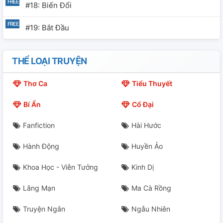
#18: Biến Đổi
#19: Bắt Đầu
#22:
THỂ LOẠI TRUYỆN
#21: Kết Thúc
Thơ Ca
Tiểu Thuyết
#22:
Bí Ẩn
Cổ Đại
#23:
Fanfiction
Hài Hước
#24: Dressrosa
Hành Động
Huyền Ảo
#25: Dressrosa [2]
Khoa Học - Viễn Tưởng
Kinh Dị
#26:
Lãng Mạn
Ma Cà Rồng
#27: Zou
Truyện Ngắn
Ngẫu Nhiên