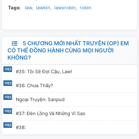
Tags:
law
lawbin
lawxrobin
robin
tiết có thể được thay đổi "khá" nhiều đó ạ. Nếu không
thích có thể bỏ qua ạ Couple: Lawbin và một số cặp
khác: Sanpud, LuNa
5 CHƯƠNG MỚI NHẤT TRUYỆN (OP) EM
CÓ THỂ ĐỒNG HÀNH CÙNG MỌI NGƯỜI
KHÔNG?
#35: Tôi Sẽ Đợi Cậu, Law!
#36: Chưa Thấy?
Ngoại Truyện: Sanpud
#37: Đèn Lồng Và Những Vì Sao
#38: