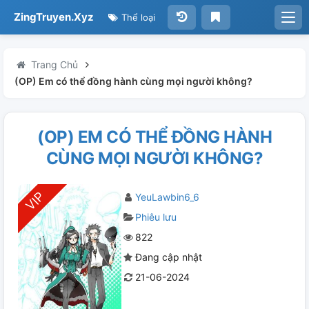
ZingTruyen.Xyz
Thể loại
Trang Chủ
(OP) Em có thể đồng hành cùng mọi người không?
(OP) EM CÓ THỂ ĐỒNG HÀNH
CÙNG MỌI NGƯỜI KHÔNG?
YeuLawbin6_6
Phiêu lưu
822
Đang cập nhật
21-06-2024