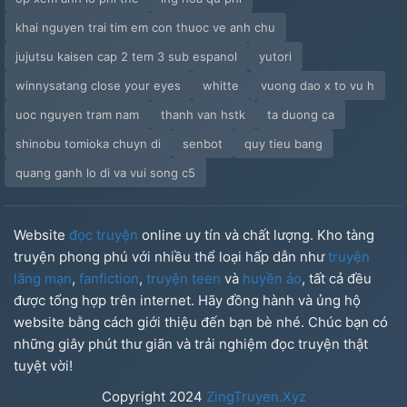
#37: Đèn Lồng Và Những Vì Sao
khai nguyen trai tim em con thuoc ve anh chu
#38:
jujutsu kaisen cap 2 tem 3 sub espanol
yutori
winnysatang close your eyes
whitte
vuong dao x to vu h
uoc nguyen tram nam
thanh van hstk
ta duong ca
shinobu tomioka chuyn di
senbot
quy tieu bang
quang ganh lo di va vui song c5
Website
đọc truyện
online uy tín và chất lượng. Kho tàng
truyện phong phú với nhiều thể loại hấp dẫn như
truyện
lãng mạn
,
fanfiction
,
truyện teen
và
huyền ảo
, tất cả đều
được tổng hợp trên internet. Hãy đồng hành và ủng hộ
website bằng cách giới thiệu đến bạn bè nhé. Chúc bạn có
những giây phút thư giãn và trải nghiệm đọc truyện thật
tuyệt vời!
Copyright
2024
ZingTruyen.Xyz