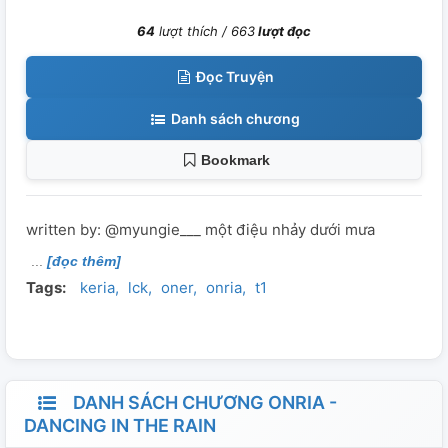
64
lượt thích /
663
lượt đọc
Đọc Truyện
Danh sách chương
Bookmark
written by: @myungie___ một điệu nhảy dưới mưa
[đọc thêm]
Tags:
keria
lck
oner
onria
t1
DANH SÁCH CHƯƠNG ONRIA -
DANCING IN THE RAIN