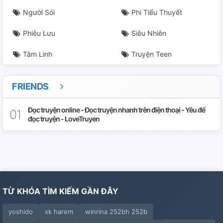
Người Sói
Phi Tiểu Thuyết
Phiêu Lưu
Siêu Nhiên
Tâm Linh
Truyện Teen
FRIENDS
Đọc truyện online - Đọc truyện nhanh trên điện thoại - Yêu để
đọc truyện - LoveTruyen
TỪ KHÓA TÌM KIẾM GẦN ĐÂY
yoshido
xk harem
winrina 252bh 252b