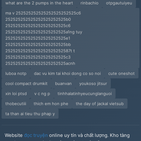
what are the 2 pumps in the heart
rinbachio
otpgautuiyeu
ma v 252525252525252525252525c6
252525252525252525252525b0
252525252525252525252525c6
252525252525252525252525a1ng tuy
252525252525252525252525e1
252525252525252525252525bb
25252525252525252525252587t t
252525252525252525252525c3
252525252525252525252525acnh
luboa notp
dac vu kim tai khoi dong co so noi
cute oneshot
cool compact drumkit
buanvan
youkoso jitsur
xin loi ptsd
v c ng p
tinhhalatinhyeucunglanguoi
thobecutiii
thich em hon phe
the day of jackal vietsub
ta than ai tieu thu phap y
Website
đọc truyện
online uy tín và chất lượng. Kho tàng