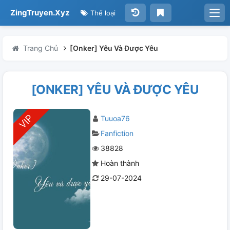
ZingTruyen.Xyz
Thể loại
Trang Chủ
[Onker] Yêu Và Được Yêu
[ONKER] YÊU VÀ ĐƯỢC YÊU
Tuuoa76
Fanfiction
38828
Hoàn thành
29-07-2024