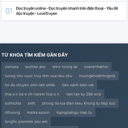
Đọc truyện online - Đọc truyện nhanh trên điện thoại - Yêu để
đọc truyện - LoveTruyen
TỪ KHÓA TÌM KIẾM GẦN ĐÂY
zishuka
xuzhao avo
winx tuong lai
voavenhathoi
tuong chu cuoc truy tinh cua tieu chu
truongkhoilinhngota
toi da chuyen sinh lam smile
tien xanh biec vat
thia a n ba e nh harem hoa o n
tam tan ky 266 end
sothichla
smlt
phong tia lua dien kieu khong tu tiep xuc
nthuong
marka epson
lopngoaingu mao tu
longfic yoonmin yeu em