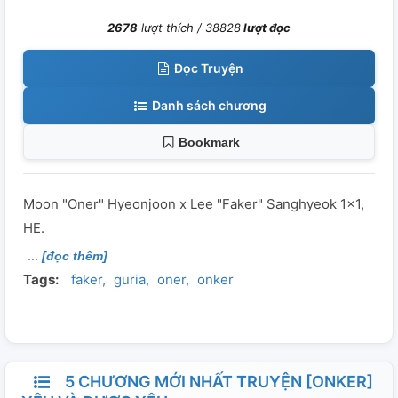
2678
lượt thích /
38828
lượt đọc
Đọc Truyện
Danh sách chương
Bookmark
Moon "Oner" Hyeonjoon x Lee "Faker" Sanghyeok 1x1,
HE.
[đọc thêm]
Tags:
faker
guria
oner
onker
5 CHƯƠNG MỚI NHẤT TRUYỆN [ONKER]