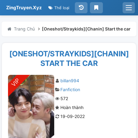
ZingTruyen.Xyz
Thể loại
Trang Chủ
[Oneshot/Straykids][Chanin] Start the car
[ONESHOT/STRAYKIDS][CHANIN]
START THE CAR
billan994
Fanfiction
572
Hoàn thành
19-09-2022