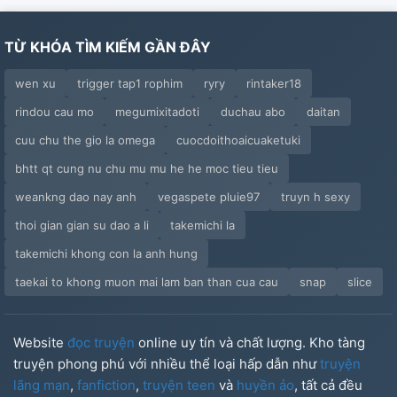
TỪ KHÓA TÌM KIẾM GẦN ĐÂY
wen xu
trigger tap1 rophim
ryry
rintaker18
rindou cau mo
megumixitadoti
duchau abo
daitan
cuu chu the gio la omega
cuocdoithoaicuaketuki
bhtt qt cung nu chu mu mu he he moc tieu tieu
weankng dao nay anh
vegaspete pluie97
truyn h sexy
thoi gian gian su dao a li
takemichi la
takemichi khong con la anh hung
taekai to khong muon mai lam ban than cua cau
snap
slice
Website
đọc truyện
online uy tín và chất lượng. Kho tàng
truyện phong phú với nhiều thể loại hấp dẫn như
truyện
lãng mạn
,
fanfiction
,
truyện teen
và
huyền ảo
, tất cả đều