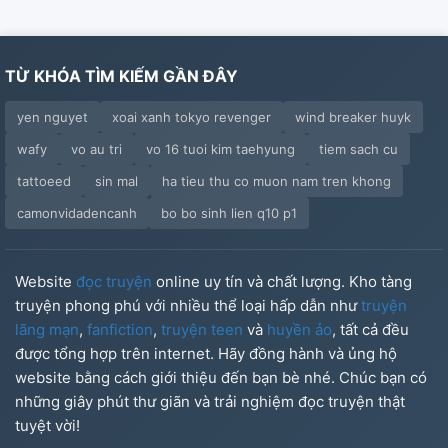
TỪ KHÓA TÌM KIẾM GẦN ĐÂY
yen nguyet
xoai xanh tokyo revenger
wind breaker huyk
wafy
vo au tri
vo 16 tuoi kim taehyung
tiem sach cu
tattoeed
sin mal
ha tieu thu co muon nam tren khong
camonvidadencanh
bo bo sinh lien q10 p1
Website
đọc truyện
online uy tín và chất lượng. Kho tàng
truyện phong phú với nhiều thể loại hấp dẫn như
truyện
lãng mạn
,
fanfiction
,
truyện teen
và
huyền ảo
, tất cả đều
được tổng hợp trên internet. Hãy đồng hành và ủng hộ
website bằng cách giới thiệu đến bạn bè nhé. Chúc bạn có
những giây phút thư giãn và trải nghiệm đọc truyện thật
tuyệt vời!