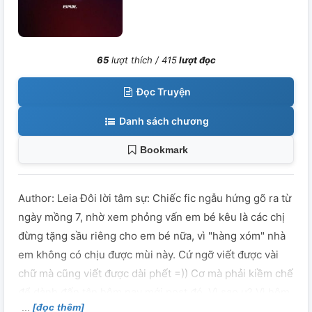
65
lượt thích /
415
lượt đọc
Đọc Truyện
Danh sách chương
Bookmark
Author: Leia Đôi lời tâm sự: Chiếc fic ngẫu hứng gõ ra từ
ngày mồng 7, nhờ xem phỏng vấn em bé kêu là các chị
đừng tặng sầu riêng cho em bé nữa, vì "hàng xóm" nhà
em không có chịu được mùi này. Cứ ngỡ viết được vài
chữ mà cũng viết được dài phết =)) Cơ mà phải kiềm chế
để dành đến tận hôm nay mới post đó. Vì sao ư? Vì hôm
[đọc thêm]
nay là sinh nhựt mình đó các bạn :"> Chúc mừng sinh