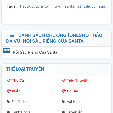
Tags:
haoduoyu
into1
liuyu
santa
santaliuyu
sanyu
nhật cô gái đáng yêu nhất trên đời, mãi mãi tuổi 16 ❤️
Tóm tắt: Santa thích Lưu Vũ, Lưu Vũ thích sầu riêng.
Santa nên thích sầu riêng hay nên sầu riêng mình đây?
DANH SÁCH CHƯƠNG [ONESHOT HẢO
ĐA VŨ] NỖI SẦU RIÊNG CỦA SANTA
Nỗi Sầu Riêng Của Santa
THỂ LOẠI TRUYỆN
Thơ Ca
Tiểu Thuyết
Bí Ẩn
Cổ Đại
Fanfiction
Hài Hước
Hành Động
Huyền Ảo