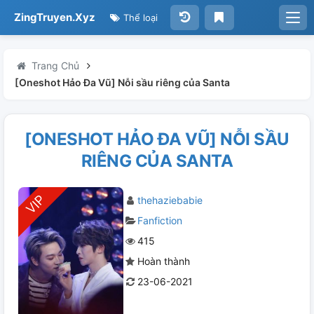
ZingTruyen.Xyz
Thể loại
Trang Chủ
[Oneshot Hảo Đa Vũ] Nỗi sầu riêng của Santa
[ONESHOT HẢO ĐA VŨ] NỖI SẦU
RIÊNG CỦA SANTA
thehaziebabie
Fanfiction
415
Hoàn thành
23-06-2021