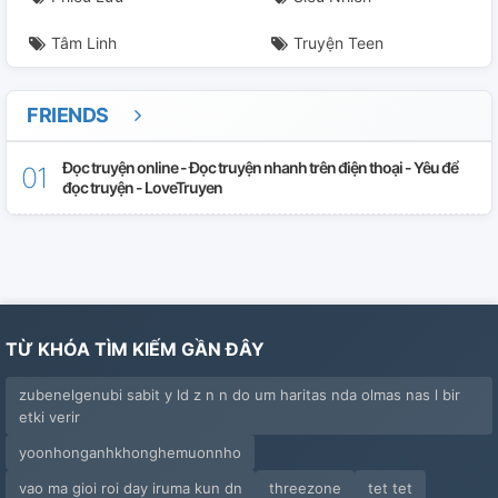
Tâm Linh
Truyện Teen
FRIENDS
Đọc truyện online - Đọc truyện nhanh trên điện thoại - Yêu để
đọc truyện - LoveTruyen
TỪ KHÓA TÌM KIẾM GẦN ĐÂY
zubenelgenubi sabit y ld z n n do um haritas nda olmas nas l bir
etki verir
yoonhonganhkhonghemuonnho
vao ma gioi roi day iruma kun dn
threezone
tet tet