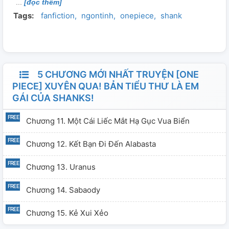
[đọc thêm]
Tags:
fanfiction
ngontinh
onepiece
shank
5 CHƯƠNG MỚI NHẤT TRUYỆN [ONE
PIECE] XUYÊN QUA! BẢN TIỂU THƯ LÀ EM
GÁI CỦA SHANKS!
Chương 11. Một Cái Liếc Mắt Hạ Gục Vua Biển
Chương 12. Kết Bạn Đi Đến Alabasta
Chương 13. Uranus
Chương 14. Sabaody
Chương 15. Kẻ Xui Xẻo