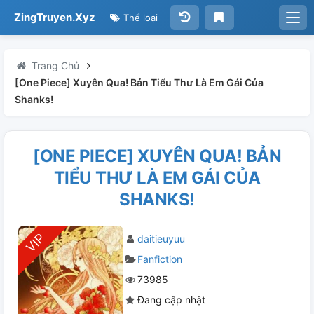
ZingTruyen.Xyz
Thể loại
Trang Chủ
[One Piece] Xuyên Qua! Bản Tiểu Thư Là Em Gái Của
Shanks!
[ONE PIECE] XUYÊN QUA! BẢN
TIỂU THƯ LÀ EM GÁI CỦA
SHANKS!
daitieuyuu
Fanfiction
73985
Đang cập nhật