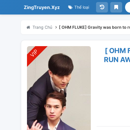
ZingTruyen.Xyz
Thể loại
Trang Chủ
[ OHM FLUKE] Gravity was born to 
[ OHM 
RUN AW