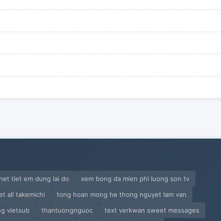
et tiet em dung lai do
xem bong da mien phi luong son tv
t all takemichi
tong hoan mong he thong nguyet lam van
g vietsub
thantuongnguoc
text verkwan sweet messages