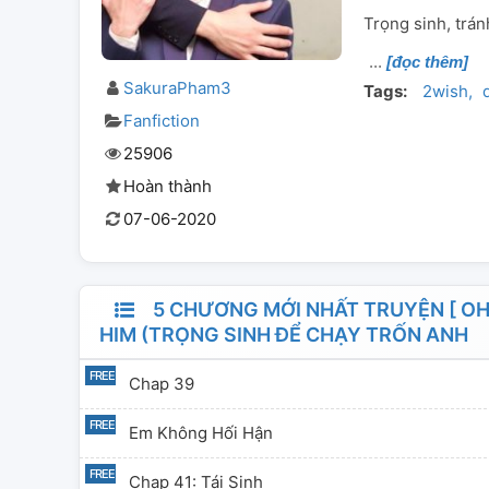
Trọng sinh, tránh
[đọc thêm]
SakuraPham3
Tags:
2wish
Fanfiction
25906
Hoàn thành
07-06-2020
5 CHƯƠNG MỚI NHẤT TRUYỆN [ O
HIM (TRỌNG SINH ĐỂ CHẠY TRỐN ANH
Chap 39
Em Không Hối Hận
Chap 41: Tái Sinh