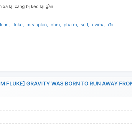
 xa lại càng bị kéo lại gần
dean
fluke
meanplan
ohm
pharm
scđ
uwma
đam
HM FLUKE] GRAVITY WAS BORN TO RUN AWAY FRO