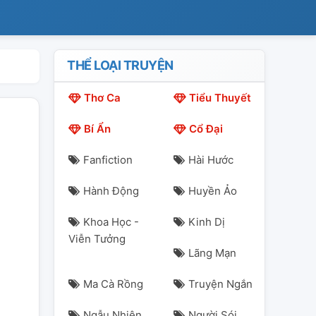
THỂ LOẠI TRUYỆN
Thơ Ca
Tiểu Thuyết
Bí Ẩn
Cổ Đại
Fanfiction
Hài Hước
Hành Động
Huyền Ảo
Khoa Học -
Kinh Dị
Viễn Tưởng
Lãng Mạn
Ma Cà Rồng
Truyện Ngắn
Ngẫu Nhiên
Người Sói