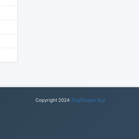
Copyright
2024
ZingTruyen.Xyz