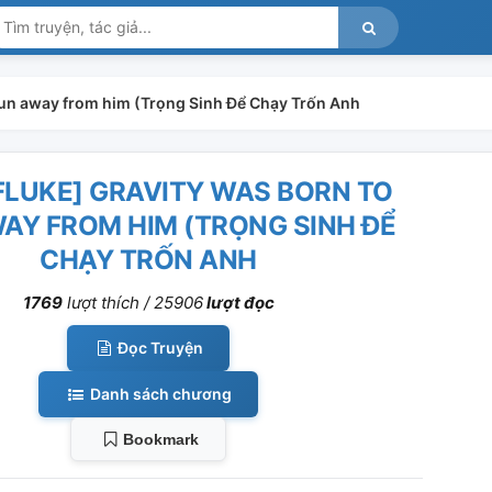
run away from him (Trọng Sinh Để Chạy Trốn Anh
FLUKE] GRAVITY WAS BORN TO
AY FROM HIM (TRỌNG SINH ĐỂ
CHẠY TRỐN ANH
1769
lượt thích /
25906
lượt đọc
Đọc Truyện
Danh sách chương
Bookmark