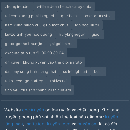
zhonglireader
william dean beach carey ohio
toi con khong phai la nguoi
que ham
onshort mashle
nam xung muon cuu giup mot chut
lop hoc uu tu
lawzo tinh yeu hoc duong
hurykngnegav
giuoi
geborgenheit namjin
gai goi ha noi
execute at p run fill 30 90 30 64
dn xuyen khong xuyen vao the gioi naruto
dam my song tinh mang thai
collei tighnari
bclm
toko revengers all cp
tokiwadai
tinh yeu cua anh thanh xuan cua em
Website
đọc truyện
online uy tín và chất lượng. Kho tàng
truyện phong phú với nhiều thể loại hấp dẫn như
truyện
lãng mạn
,
fanfiction
,
truyện teen
và
huyền ảo
, tất cả đều