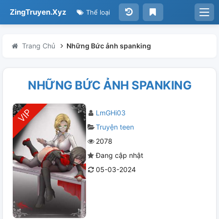
ZingTruyen.Xyz
Thể loại
Trang Chủ
Những Bức ảnh spanking
NHỮNG BỨC ẢNH SPANKING
LmGHi03
Truyện teen
2078
Đang cập nhật
05-03-2024