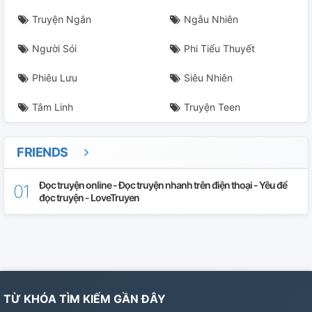
Truyện Ngắn
Ngẫu Nhiên
Người Sói
Phi Tiểu Thuyết
Phiêu Lưu
Siêu Nhiên
Tâm Linh
Truyện Teen
FRIENDS
Đọc truyện online - Đọc truyện nhanh trên điện thoại - Yêu để
đọc truyện - LoveTruyen
TỪ KHÓA TÌM KIẾM GẦN ĐÂY