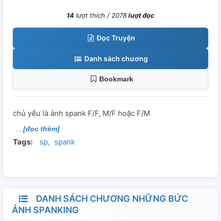
14
lượt thích /
2078
lượt đọc
Đọc Truyện
Danh sách chương
Bookmark
chủ yếu là ảnh spank F/F, M/F hoặc F/M
[đọc thêm]
Tags:
sp
spank
DANH SÁCH CHƯƠNG NHỮNG BỨC
ẢNH SPANKING