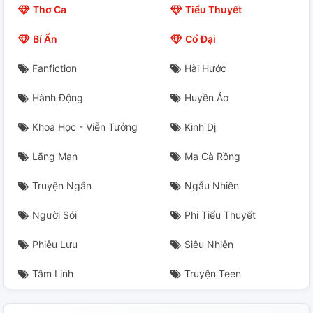
Thơ Ca
Tiểu Thuyết
Giải Thích
Bí Ẩn
Cổ Đại
Mang Thai
Fanfiction
Hài Hước
Gặp Lại
Hành Động
Huyền Ảo
Mong Chờ
Khoa Học - Viễn Tưởng
Kinh Dị
Nhớ Anh Không
Lãng Mạn
Ma Cà Rồng
Tức Giận
Truyện Ngắn
Ngẫu Nhiên
Lựa Chọn
Người Sói
Phi Tiểu Thuyết
Phiêu Lưu
Siêu Nhiên
Không Có Tình Cảm?
Tâm Linh
Truyện Teen
Vợ Ơi
Ngọt Hay Không?