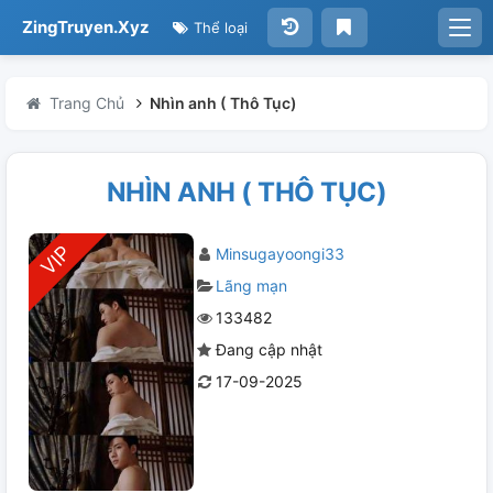
ZingTruyen.Xyz
Thể loại
Trang Chủ
Nhìn anh ( Thô Tục)
NHÌN ANH ( THÔ TỤC)
Minsugayoongi33
Lãng mạn
133482
Đang cập nhật
17-09-2025