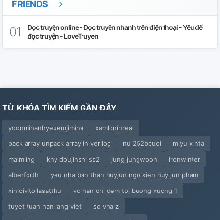
FRIENDS
Lần Cuối
Đọc truyện online - Đọc truyện nhanh trên điện thoại - Yêu để
đọc truyện - LoveTruyen
Chất Vấn
Thổ Lộ
TỪ KHÓA TÌM KIẾM GẦN ĐÂY
yoonminanhyeuemjimina
xamloninreal
pack array unpack array in verilog
nu 252bcuoi
miyu x nta
maimiing
kny doujinshi ss2
jung jungwoon
ironwinter
alberforth
yeu nha ban than huyjun ngo kien huy jun pham
xinloivitoilasatthu
vo han chi dem toi buong xuong 1
tuyet tuan han lang viet
so vna z