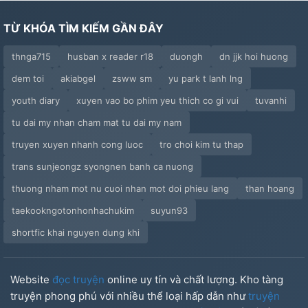
TỪ KHÓA TÌM KIẾM GẦN ĐÂY
thnga715
husban x reader r18
duongh
dn jjk hoi huong
dem toi
akiabgel
zsww sm
yu park t lanh lng
youth diary
xuyen vao bo phim yeu thich co gi vui
tuvanhi
tu dai my nhan cham mat tu dai my nam
truyen xuyen nhanh cong luoc
tro choi kim tu thap
trans sunjeongz syongnen banh ca nuong
thuong nham mot nu cuoi nhan mot doi phieu lang
than hoang
taekookngotonhonhachukim
suyun93
shortfic khai nguyen dung khi
Website
đọc truyện
online uy tín và chất lượng. Kho tàng
truyện phong phú với nhiều thể loại hấp dẫn như
truyện