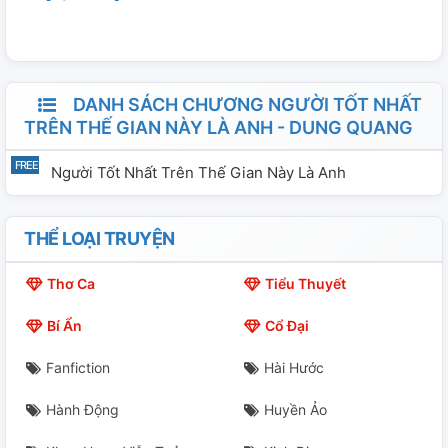
tôi. Kể từ đó, dù cuộc sống này có rắc rối như thế nào
chăng nữa cũng không ảnh hưởng tới tôi.
DANH SÁCH CHƯƠNG NGƯỜI TỐT NHẤT
TRÊN THẾ GIAN NÀY LÀ ANH - DUNG QUANG
Người Tốt Nhất Trên Thế Gian Này Là Anh
THỂ LOẠI TRUYỆN
Thơ Ca
Tiểu Thuyết
Bí Ẩn
Cổ Đại
Fanfiction
Hài Hước
Hành Động
Huyền Ảo