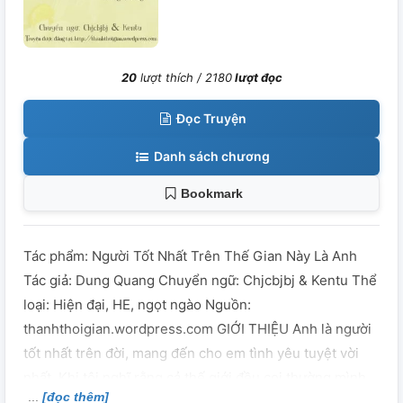
20
lượt thích /
2180
lượt đọc
Đọc Truyện
Danh sách chương
Bookmark
Tác phẩm: Người Tốt Nhất Trên Thế Gian Này Là Anh
Tác giả: Dung Quang Chuyển ngữ: Chjcbjbj & Kentu Thể
loại: Hiện đại, HE, ngọt ngào Nguồn:
thanhthoigian.wordpress.com GIỚI THIỆU Anh là người
tốt nhất trên đời, mang đến cho em tình yêu tuyệt vời
nhất. Khi tôi nghĩ rằng cả thế giới đều coi thường mình,
[đọc thêm]
tôi đã gặp một người. Anh khẽ mỉm cười chìa tay ra với