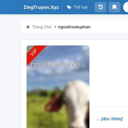
ZingTruyen.Xyz
Thể loại
Trang Chủ
ngoaihoatuphan
[đọc thêm]