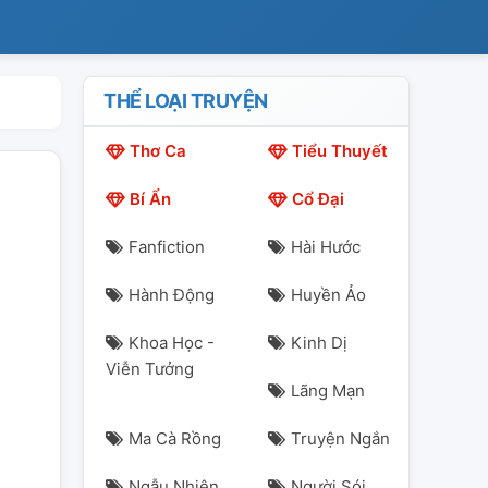
THỂ LOẠI TRUYỆN
Thơ Ca
Tiểu Thuyết
Bí Ẩn
Cổ Đại
Fanfiction
Hài Hước
Hành Động
Huyền Ảo
Khoa Học -
Kinh Dị
Viễn Tưởng
Lãng Mạn
Ma Cà Rồng
Truyện Ngắn
Ngẫu Nhiên
Người Sói