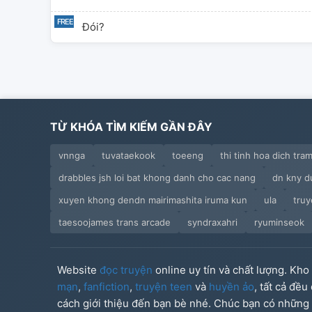
Đói?
TỪ KHÓA TÌM KIẾM GẦN ĐÂY
vnnga
tuvataekook
toeeng
thi tinh hoa dich tram
drabbles jsh loi bat khong danh cho cac nang
dn kny d
xuyen khong dendn mairimashita iruma kun
ula
truy
taesoojames trans arcade
syndraxahri
ryuminseok
Website
đọc truyện
online uy tín và chất lượng. Kh
mạn
,
fanfiction
,
truyện teen
và
huyền ảo
, tất cả đề
cách giới thiệu đến bạn bè nhé. Chúc bạn có những g