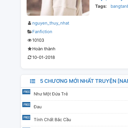
Tags:
bangtan
nguyen_thuy_nhat
Fanfiction
10103
Hoàn thành
10-01-2018
5 CHƯƠNG MỚI NHẤT TRUYỆN [NA
Như Một Đứa Trẻ
Đau
Tính Chất Bắc Cầu