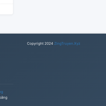
Copyright
2024
ZingTruyen.Xyz
ng
 bằng