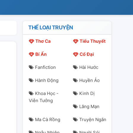
THỂ LOẠI TRUYỆN
Thơ Ca
Tiểu Thuyết
Bí Ẩn
Cổ Đại
Fanfiction
Hài Hước
Hành Động
Huyền Ảo
Khoa Học -
Kinh Dị
Viễn Tưởng
Lãng Mạn
Ma Cà Rồng
Truyện Ngắn
Ngẫu Nhiên
Người Sói