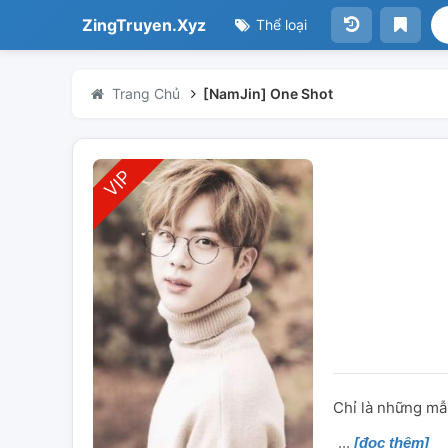
ZingTruyen.Xyz
Thể loại
Trang Chủ
[NamJin] One Shot
Chỉ là những mẫu
[đọc thêm]