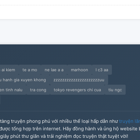
 ai kiem
te a mo
ne lae a a
marhoon
l c3 aa
u hanh gia xuyen khong
zzzzzzzzzzzzzzzzzzzzzuu
en tinh nalu
tra cong
tokyo revengers chi cua
tiu ngc
o tàng truyện phong phú với nhiều thể loại hấp dẫn như
truyện lã
u được tổng hợp trên internet. Hãy đồng hành và ủng hộ website
iây phút thư giãn và trải nghiệm đọc truyện thật tuyệt vời!