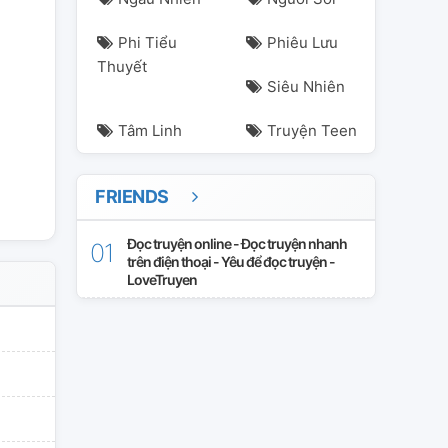
joon
ngọt
oneshot
rm
seokjin
yaoi
đam
Phi Tiểu
Phiêu Lưu
Thuyết
Siêu Nhiên
Tâm Linh
Truyện Teen
FRIENDS
Đọc truyện online - Đọc truyện nhanh
trên điện thoại - Yêu để đọc truyện -
LoveTruyen