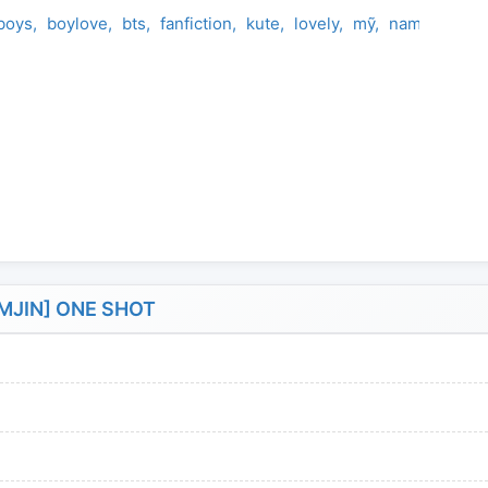
boys
boylove
bts
fanfiction
kute
lovely
mỹ
namjin
nam
MJIN] ONE SHOT