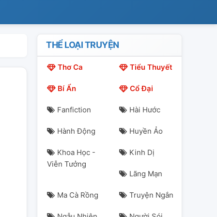
THỂ LOẠI TRUYỆN
Thơ Ca
Tiểu Thuyết
Bí Ẩn
Cổ Đại
Fanfiction
Hài Hước
Hành Động
Huyền Ảo
Khoa Học -
Kinh Dị
Viễn Tưởng
Lãng Mạn
Ma Cà Rồng
Truyện Ngắn
Ngẫu Nhiên
Người Sói