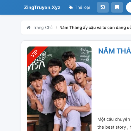
ZingTruyen.Xyz
Thể loại
Trang Chủ
Năm Tháng ấy cậu và tớ còn dang d
NĂM THÁ
Một câu chuyện 
the best story 