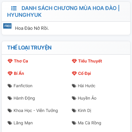
DANH SÁCH CHƯƠNG MÙA HOA ĐÀO |
HYUNGHYUK
Hoa Đào Nở Rồi.
THỂ LOẠI TRUYỆN
Thơ Ca
Tiểu Thuyết
Bí Ẩn
Cổ Đại
Fanfiction
Hài Hước
Hành Động
Huyền Ảo
Khoa Học - Viễn Tưởng
Kinh Dị
Lãng Mạn
Ma Cà Rồng