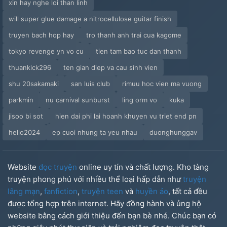
xin hay nghe loi than linh
will super glue damage a nitrocellulose guitar finish
truyen bach hop hay
tro thanh anh trai cua kagome
tokyo revenge yn vo cu
tien tam bao tuc dan thanh
thuankick296
ten gian diep va cau sinh vien
shu 20sakamaki
san luis club
rimuu hoc vien ma vuong
parkmin
nu carnival sunburst
ling orm vo
kuka
jisoo bi sot
hien dai phi lai hoanh khuyen vu triet end pn
hello2024
ep cuoi nhung ta yeu nhau
duonghunggav
Website
đọc truyện
online uy tín và chất lượng. Kho tàng
truyện phong phú với nhiều thể loại hấp dẫn như
truyện
lãng mạn
,
fanfiction
,
truyện teen
và
huyền ảo
, tất cả đều
được tổng hợp trên internet. Hãy đồng hành và ủng hộ
website bằng cách giới thiệu đến bạn bè nhé. Chúc bạn có