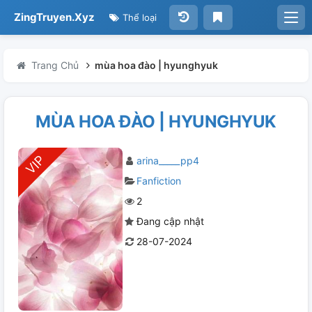
ZingTruyen.Xyz
Thể loại
Trang Chủ
mùa hoa đào | hyunghyuk
MÙA HOA ĐÀO | HYUNGHYUK
arina_____pp4
Fanfiction
2
Đang cập nhật
28-07-2024