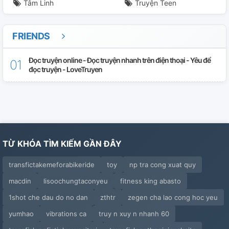
Tâm Linh
Truyện Teen
FRIENDS
Đọc truyện online - Đọc truyện nhanh trên điện thoại - Yêu để
đọc truyện - LoveTruyen
TỪ KHÓA TÌM KIẾM GẦN ĐÂY
transfictakemeforabikeride
toy
np tra cong xuat quy
macdin
lisoochungtaconyeu
fitness king abasto
1shot che dau do no dan
zthtr
zegen cha lao cong hoc yeu
yumhao
vibrations ca
truy n xuy n nhanh 60