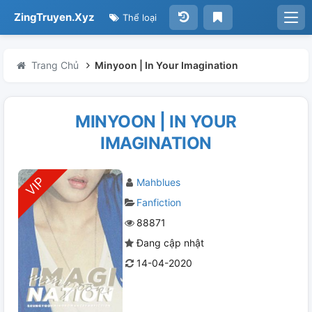
ZingTruyen.Xyz
Thể loại
Trang Chủ
Minyoon | In Your Imagination
MINYOON | IN YOUR
IMAGINATION
Mahblues
Fanfiction
88871
Đang cập nhật
14-04-2020