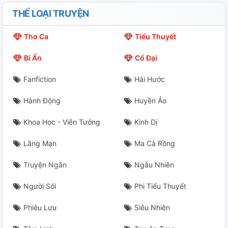
XIX. In The Swimming Pool
THỂ LOẠI TRUYỆN
XX. In The Dark Alley
Thơ Ca
Tiểu Thuyết
XXI. In The Restaurant
Bí Ẩn
Cổ Đại
XXII. In The Restroom
Fanfiction
Hài Hước
XXIII. In The Living Room (1)
Hành Động
Huyền Ảo
XXIII. In The Living Room (2)
Khoa Học - Viễn Tưởng
Kinh Dị
XXIII. In The Living Room (3)
Lãng Mạn
Ma Cà Rồng
XXIV. In The Cat's Dorm
Truyện Ngắn
Ngẫu Nhiên
XXV. In The Elevator
Người Sói
Phi Tiểu Thuyết
Phiêu Lưu
Siêu Nhiên
XXVI. In His Heart