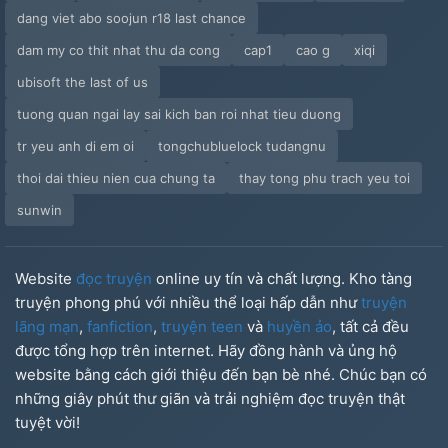
dang viet abo soojun r18 last chance
dam my co thit nhat thu da cong
cap1
cao g
xiqi
ubisoft the last of us
tuong quan ngai lay sai kich ban roi nhat tieu duong
tr yeu anh di em oi
tongchubluelock tudangnu
thoi dai thieu nien cua chung ta
thay tong phu trach yeu toi
sunwin
Website
đọc truyện
online uy tín và chất lượng. Kho tàng
truyện phong phú với nhiều thể loại hấp dẫn như
truyện
lãng mạn
,
fanfiction
,
truyện teen
và
huyền ảo
, tất cả đều
được tổng hợp trên internet. Hãy đồng hành và ủng hộ
website bằng cách giới thiệu đến bạn bè nhé. Chúc bạn có
những giây phút thư giãn và trải nghiệm đọc truyện thật
tuyệt vời!