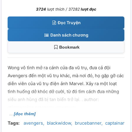
3724
lượt thích /
37282
lượt đọc
Đọc Truyện
Danh sách chương
Bookmark
Wong vô tình mở ra cánh cửa đa vũ trụ, đưa cả đội
Avengers đến một vũ trụ khác, mà nơi đó, họ gặp gỡ các
diễn viên của vũ trụ điện ảnh Marvel. Xảy ra một loạt
tình huống dở khóc dở cười, từ đó tìm cách đưa những
siêu anh hùng đã bị tan biến trở lại. . author:
@iamooniee category: crossover
[đọc thêm]
Tags:
avengers
blackwidow
brucebanner
captainamer