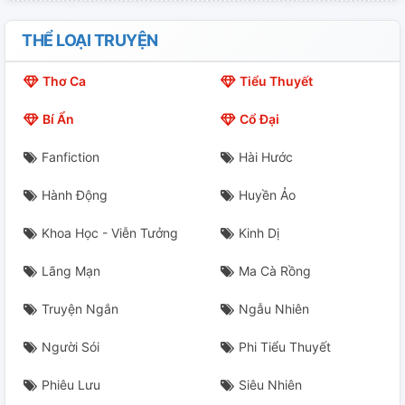
21. Thor, Loki And Tom
THỂ LOẠI TRUYỆN
22. Nebula's Heart
Thơ Ca
Tiểu Thuyết
23. Avengers's Spirit
Bí Ẩn
Cổ Đại
24. Avengers... Assemble!
Fanfiction
Hài Hước
25. We Are The Avengers!
Hành Động
Huyền Ảo
26. The Sun Is Shining On Us Again
Khoa Học - Viễn Tưởng
Kinh Dị
27. We're All Part Of One Big Family
Lãng Mạn
Ma Cà Rồng
28. I Love You 3000 - Hết
Truyện Ngắn
Ngẫu Nhiên
Người Sói
Phi Tiểu Thuyết
Phiêu Lưu
Siêu Nhiên