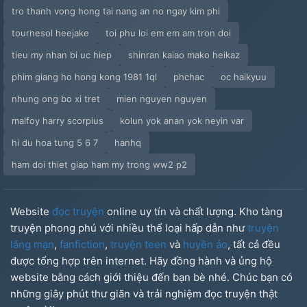
tro thanh vong hong tai nang an no ngay kim phi
tournesol heejake
toi phu loi em em am tron doi
tieu my nhan bi uc hiep
shinran kaiao mako heikaz
phim giang ho hong kong 1981 1ql
phchac
oc haikyuu
nhung ong bo xi tret
mien nguyen nguyen
malfoy harry scorpius
kolun yok anan yok neyin var
hi du hoa tung 5 6 7
hanhq
ham doi thiet giap ham my trong ww2 p2
Website
đọc truyện
online uy tín và chất lượng. Kho tàng
truyện phong phú với nhiều thể loại hấp dẫn như
truyện
lãng mạn
,
fanfiction
,
truyện teen
và
huyền ảo
, tất cả đều
được tổng hợp trên internet. Hãy đồng hành và ủng hộ
website bằng cách giới thiệu đến bạn bè nhé. Chúc bạn có
những giây phút thư giãn và trải nghiệm đọc truyện thật