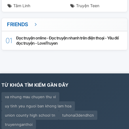
Tâm Linh
Truyện Teen
FRIENDS
Đọc truyện online - Đọc truyện nhanh trên điện thoại - Yêu để
đọc truyện - LoveTruyen
TỪ KHÓA TÌM KIẾM GẦN ĐÂY
va nhung mau chuyen thu vi
uy tinh yeu nguoi ban khong lam hoa
union county high school tn
tuhonai3dendhcn
truyennganthoi