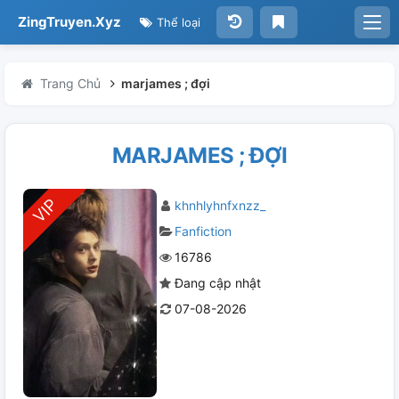
ZingTruyen.Xyz
Thể loại
Trang Chủ
marjames ; đợi
MARJAMES ; ĐỢI
khnhlyhnfxnzz_
Fanfiction
16786
Đang cập nhật
07-08-2026