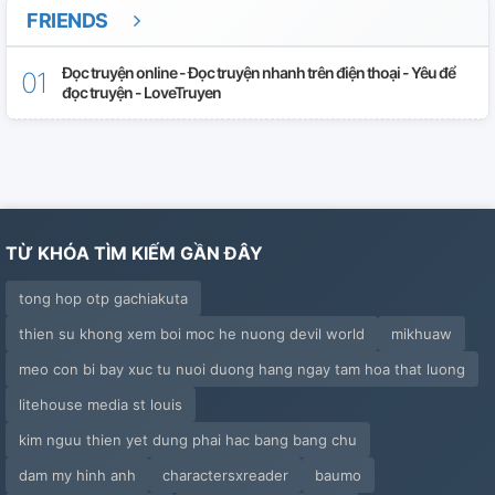
FRIENDS
Đọc truyện online - Đọc truyện nhanh trên điện thoại - Yêu để
đọc truyện - LoveTruyen
TỪ KHÓA TÌM KIẾM GẦN ĐÂY
tong hop otp gachiakuta
thien su khong xem boi moc he nuong devil world
mikhuaw
meo con bi bay xuc tu nuoi duong hang ngay tam hoa that luong
litehouse media st louis
kim nguu thien yet dung phai hac bang bang chu
dam my hinh anh
charactersxreader
baumo