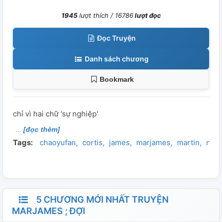
1945
lượt thích /
16786
lượt đọc
Đọc Truyện
Danh sách chương
Bookmark
chỉ vì hai chữ 'sự nghiệp'
[đọc thêm]
Tags:
chaoyufan
cortis
james
marjames
martin
mar
5 CHƯƠNG MỚI NHẤT TRUYỆN
MARJAMES ; ĐỢI