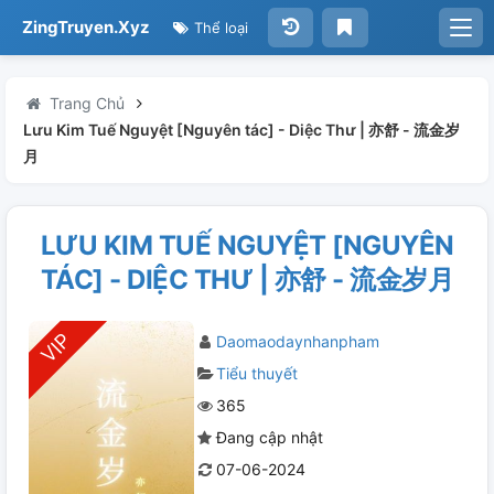
ZingTruyen.Xyz
Thể loại
Trang Chủ
Lưu Kim Tuế Nguyệt [Nguyên tác] - Diệc Thư | 亦舒 - 流金岁
月
LƯU KIM TUẾ NGUYỆT [NGUYÊN
TÁC] - DIỆC THƯ | 亦舒 - 流金岁月
Daomaodaynhanpham
Tiểu thuyết
365
Đang cập nhật
07-06-2024