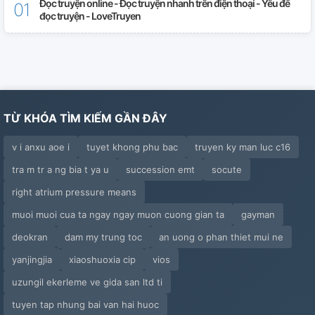
Đọc truyện online - Đọc truyện nhanh trên điện thoại - Yêu để
đọc truyện - LoveTruyen
TỪ KHÓA TÌM KIẾM GẦN ĐÂY
v i anxu aoe i
tuyet khong phu bac
truyen ky man luc c16
tra m tr a ng bia t ya u
succession emt
socute
right atrium pressure means
muoi muoi cua ta ngay ngay muon cuong gian ta
gayman
deokran
dam my trung toc
an uong o phan thiet mui ne
yanjingjia
xiaoshuoxia cip
vios
uzungil ekerleme ve gida san ltd ti
tuyen tap nhung bai van hai huoc