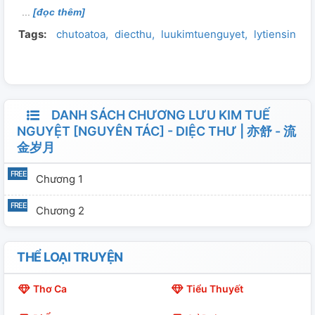
[đọc thêm]
khi đọc thì quọ thấy cũng hơi khó hiểu nên dịch lại tổng
Tags:
chutoatoa
diecthu
luukimtuenguyet
lytiensinh
hợp trên nhiều nền tảng. Nếu khi đọc còn khó hiểu thì
các nị tự chịu đi chứ quọ cũng bó tay :)
DANH SÁCH CHƯƠNG LƯU KIM TUẾ
NGUYỆT [NGUYÊN TÁC] - DIỆC THƯ | 亦舒 - 流
金岁月
Chương 1
Chương 2
THỂ LOẠI TRUYỆN
Thơ Ca
Tiểu Thuyết