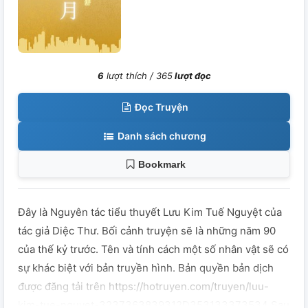
6
lượt thích /
365
lượt đọc
Đọc Truyện
Danh sách chương
Bookmark
Đây là Nguyên tác tiểu thuyết Lưu Kim Tuế Nguyệt của
tác giả Diệc Thư. Bối cảnh truyện sẽ là những năm 90
của thế kỷ trước. Tên và tính cách một số nhân vật sẽ có
sự khác biệt với bản truyền hình. Bản quyền bản dịch
được đăng tải trên https://hotruyen.com/truyen/luu-
kim-tue-nguyet-3237363839312D353133373534 Sau