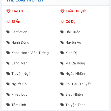
#22
Thơ Ca
Tiểu Thuyết
#23
Bí Ẩn
Cổ Đại
#24
Fanfiction
Hài Hước
#25
Hành Động
Huyền Ảo
#26
Khoa Học - Viễn Tưởng
Kinh Dị
#27
Lãng Mạn
Ma Cà Rồng
#28
Truyện Ngắn
Ngẫu Nhiên
#29
Người Sói
Phi Tiểu Thuyết
Phiêu Lưu
Siêu Nhiên
#30
Tâm Linh
Truyện Teen
#31