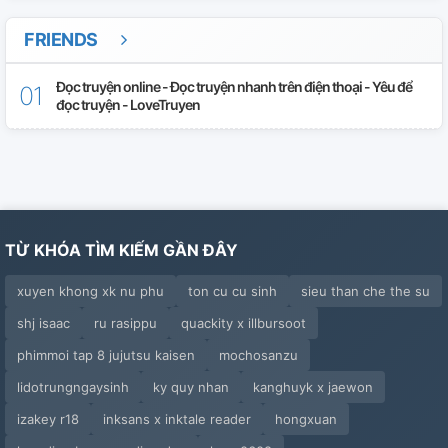
#32
FRIENDS
#33
Đọc truyện online - Đọc truyện nhanh trên điện thoại - Yêu để
đọc truyện - LoveTruyen
#34
Thông Báo
Thông Báo Quan Trọng
TỪ KHÓA TÌM KIẾM GẦN ĐÂY
xuyen khong xk nu phu
ton cu cu sinh
sieu than che the su
shj isaac
ru rasippu
quackity x illbursoot
phimmoi tap 8 jujutsu kaisen
mochosanzu
lidotrungngaysinh
ky quy nhan
kanghuyk x jaewon
izakey r18
inksans x inktale reader
hongxuan