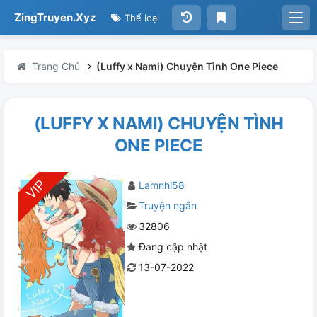
ZingTruyen.Xyz
Thể loại
Trang Chủ
(Luffy x Nami) Chuyện Tình One Piece
(LUFFY X NAMI) CHUYỆN TÌNH
ONE PIECE
Lamnhi58
Truyện ngắn
32806
Đang cập nhật
13-07-2022