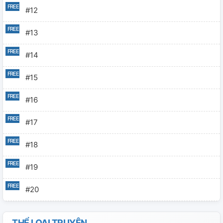
#12
#13
#14
#15
#16
#17
#18
#19
#20
#21
THỂ LOẠI TRUYỆN