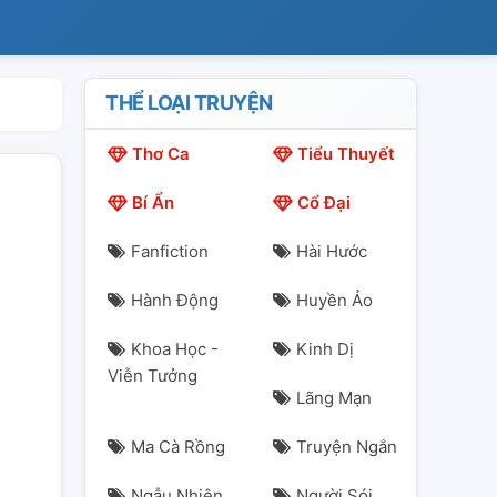
THỂ LOẠI TRUYỆN
Thơ Ca
Tiểu Thuyết
Bí Ẩn
Cổ Đại
Fanfiction
Hài Hước
Hành Động
Huyền Ảo
Khoa Học -
Kinh Dị
Viễn Tưởng
Lãng Mạn
Ma Cà Rồng
Truyện Ngắn
Ngẫu Nhiên
Người Sói