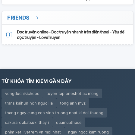
FRIENDS
Đọc truyện online - Đọc truyện nhanh trên điện thoại - Yêu để
đọc truyện - LoveTruyen
TỪ KHÓA TÌM KIẾM GẦN ĐÂY
vongduchikichdoc
tuyen tap oneshot ac mong
trans kaihun hon nguoi la
tong anh myz
thang ngay cung con sinh truong nhat ki doi thuong
sakura x akatsuki thay i
quamuathuse
phim xet livetrem vn moi nhat
ngay ngoc kam ruong