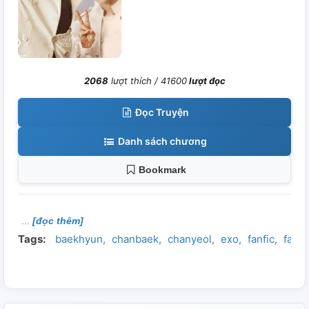
2068
lượt thích /
41600
lượt đọc
Đọc Truyện
Danh sách chương
Bookmark
[đọc thêm]
Tags:
baekhyun
chanbaek
chanyeol
exo
fanfic
fanfi