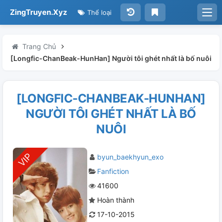
ZingTruyen.Xyz
Thể loại
Trang Chủ
[Longfic-ChanBeak-HunHan] Người tôi ghét nhất là bố nuôi
[LONGFIC-CHANBEAK-HUNHAN]
NGƯỜI TÔI GHÉT NHẤT LÀ BỐ
NUÔI
byun_baekhyun_exo
Fanfiction
41600
Hoàn thành
17-10-2015