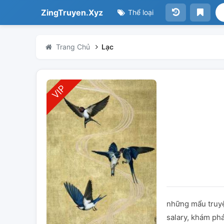
ZingTruyen.Xyz
Thể loại
Trang Chủ
Lạc
những mẩu truyệ
salary, khám phá