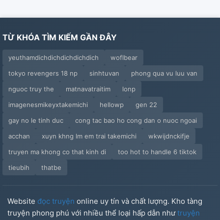
TỪ KHÓA TÌM KIẾM GẦN ĐÂY
yeuthamdichdichdichdichdich
woflbear
tokyo revengers 18 np
sinhtuvan
phong qua vu luu van
nguoc truy the
matnavatraitim
lonp
imagenesmikeyxtakemichi
hellowp
gen 22
gay no le tinh duc
cong tac bao ho cong dan o nuoc ngoai
acchan
xuyn khng lm em trai takemichi
wkwijdnckifje
truyen ma khong co that kinh di
too hot to handle 6 tiktok
tieubih
thatbe
Website
đọc truyện
online uy tín và chất lượng. Kho tàng
truyện phong phú với nhiều thể loại hấp dẫn như
truyện