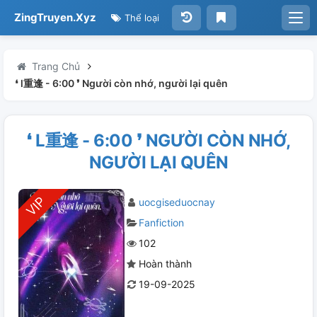
ZingTruyen.Xyz
Thể loại
Trang Chủ
❛ l重逢 - 6:00 ❜ Người còn nhớ, người lại quên
❛ L重逢 - 6:00 ❜ NGƯỜI CÒN NHỚ,
NGƯỜI LẠI QUÊN
uocgiseduocnay
Fanfiction
102
Hoàn thành
19-09-2025