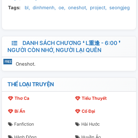
Tags:
bl
dinhmenh
oe
oneshot
project
seongjegeu
DANH SÁCH CHƯƠNG ❛ L重逢 - 6:00 ❜
NGƯỜI CÒN NHỚ, NGƯỜI LẠI QUÊN
Oneshot.
THỂ LOẠI TRUYỆN
Thơ Ca
Tiểu Thuyết
Bí Ẩn
Cổ Đại
Fanfiction
Hài Hước
Hành Động
Huyền Ảo