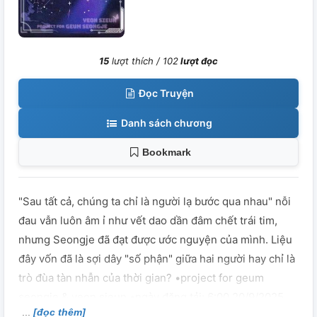
15
lượt thích /
102
lượt đọc
Đọc Truyện
Danh sách chương
Bookmark
"Sau tất cả, chúng ta chỉ là người lạ bước qua nhau" nỗi
đau vẫn luôn âm ỉ như vết dao dần đâm chết trái tim,
nhưng Seongje đã đạt được ước nguyện của mình. Liệu
đây vốn đã là sợi dây "số phận" giữa hai người hay chỉ là
trò đùa tàn nhẫn của thời gian? •project for geum
seongje & yeon sieun •ngày đăng tải: 6:00 20/9/2025
[đọc thêm]