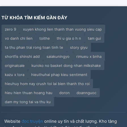
TỪ KHÓA TÌM KIẾM GẦN ĐÂY
zero 9
xuyen khong lien thanh than vuong sieu cap
vo danh chi lien
toithe
thi u gia o h n
tam gui
ta thu phan trai rong toan tinh te
story giyu
shortfis shinshi add
saiakuningyo
rimueu x bnha
originalcale
kuroko no basket dong nhan milkshake
kazu x tora
hieuthuhai phap kieu sentiment
hieuhuy hom nay crush toi lai bien thanh tho roi
hieu hien thuan hoang hau
doron
doannguoc
dam my tong tai va thu ku
Website
đọc truyện
online uy tín và chất lượng. Kho tàng