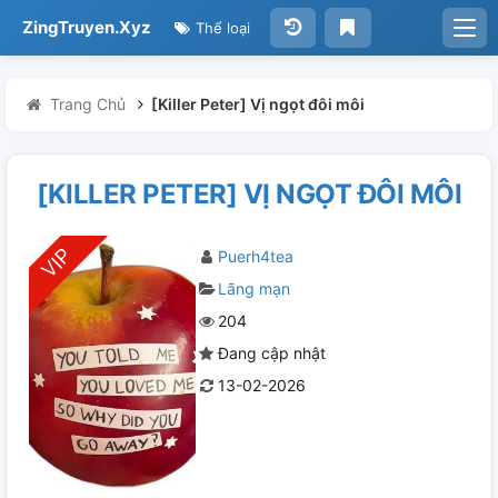
ZingTruyen.Xyz
Thể loại
Trang Chủ
[Killer Peter] Vị ngọt đôi môi
[KILLER PETER] VỊ NGỌT ĐÔI MÔI
Puerh4tea
Lãng mạn
204
Đang cập nhật
13-02-2026