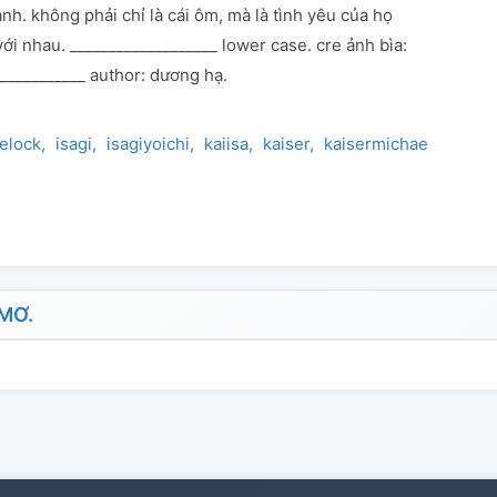
nh. không phải chỉ là cái ôm, mà là tình yêu của họ
i nhau. ___________________ lower case. cre ảnh bìa:
____________ author: dương hạ.
elock
isagi
isagiyoichi
kaiisa
kaiser
kaisermichael
kiis
MƠ.