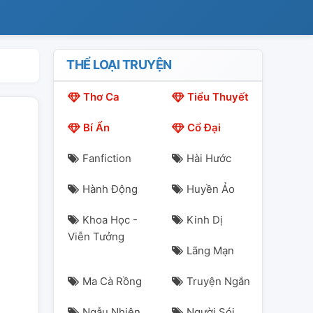
THỂ LOẠI TRUYỆN
Thơ Ca
Tiểu Thuyết
Bí Ẩn
Cổ Đại
Fanfiction
Hài Hước
Hành Động
Huyền Ảo
Khoa Học -
Kinh Dị
Viễn Tưởng
Lãng Mạn
Ma Cà Rồng
Truyện Ngắn
Ngẫu Nhiên
Người Sói