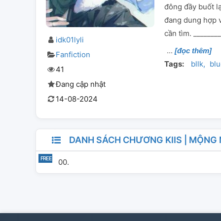
đông đầy buốt lạ
đang dung hợp vớ
cần tìm. _______
idk01lyli
[đọc thêm]
Fanfiction
Tags:
bllk
blu
41
Đang cập nhật
14-08-2024
DANH SÁCH CHƯƠNG KIIS | MỘNG 
00.