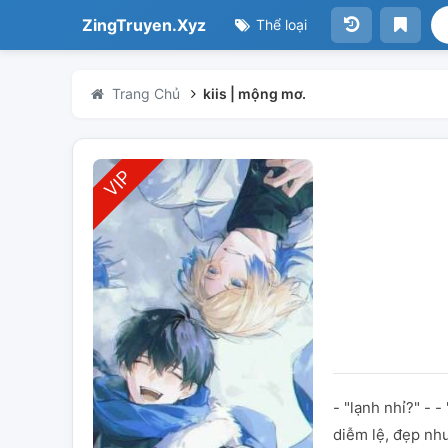
ZingTruyen.Xyz
Thể loại
Trang Chủ
kiis | mộng mơ.
- "lạnh nhỉ?" - -
diễm lệ, đẹp n