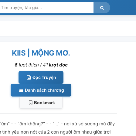
KIIS | MỘNG MƠ.
6
lượt thích /
41
lượt đọc
Đọc Truyện
Danh sách chương
Bookmark
 "ừm" - - "ôm không?" - - "..." - nơi xứ sở sương mù đầy
hư tình yêu non nớt của 2 con người ôm nhau giữa trời