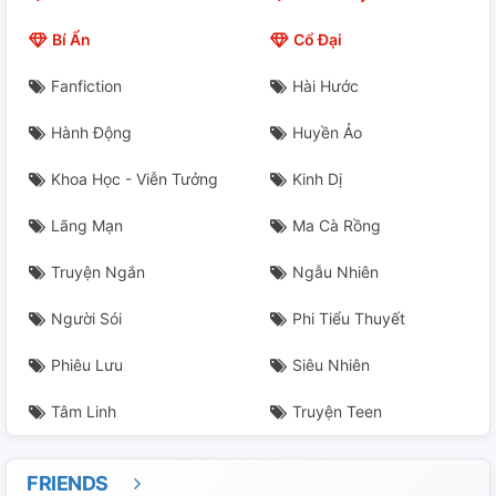
ràng là cái hai mươi lăm tuổi thục nữ, lại mặc thành mười
Bí Ẩn
Cổ Đại
lăm tuổi nha hoàn, cái này còn chưa kịp, lại còn là một
cái mười bảy tuổi nhỏ thịt tươi ── tính nô!
Fanfiction
Hài Hước
Hành Động
Huyền Ảo
Khoa Học - Viễn Tưởng
Kinh Dị
Lãng Mạn
Ma Cà Rồng
Truyện Ngắn
Ngẫu Nhiên
Người Sói
Phi Tiểu Thuyết
Phiêu Lưu
Siêu Nhiên
Tâm Linh
Truyện Teen
FRIENDS