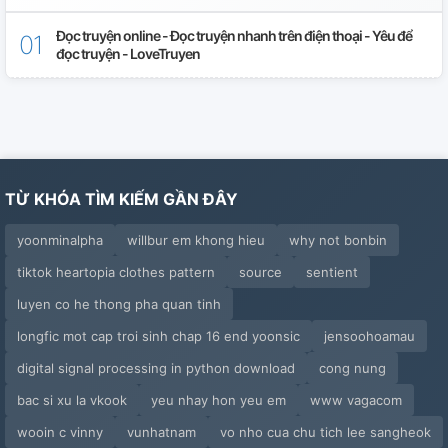
Đọc truyện online - Đọc truyện nhanh trên điện thoại - Yêu để
đọc truyện - LoveTruyen
TỪ KHÓA TÌM KIẾM GẦN ĐÂY
yoonminalpha
willbur em khong hieu
why not bonbin
tiktok heartopia clothes pattern
source
sentient
luyen co he thong pha quan tinh
longfic mot cap troi sinh chap 16 end yoonsic
jensoohoamau
digital signal processing in python download
cong nung
bac si xu la vkook
yeu nhay hon yeu em
www vagacom
wooin c vinny
vunhatnam
vo nho cua chu tich lee sangheok