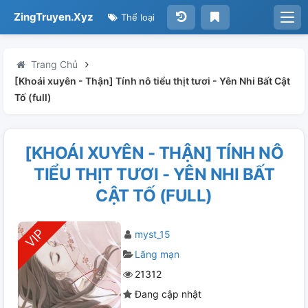
ZingTruyen.Xyz
Thể loại
Trang Chủ
[Khoái xuyên - Thận] Tính nô tiểu thịt tươi - Yên Nhi Bất Cật
Tố (full)
[KHOÁI XUYÊN - THẬN] TÍNH NÔ
TIỂU THỊT TƯƠI - YÊN NHI BẤT
CẬT TỐ (FULL)
myst_15
Lãng mạn
21312
Đang cập nhật