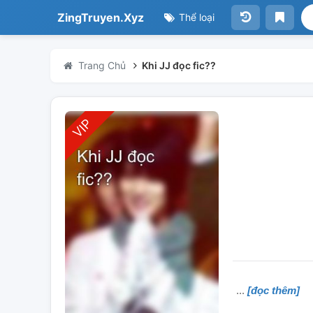
ZingTruyen.Xyz
Thể loại
Trang Chủ
Khi JJ đọc fic??
[đọc thêm]