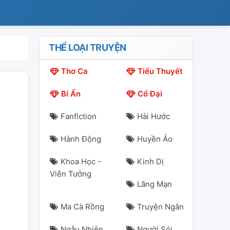
THỂ LOẠI TRUYỆN
Thơ Ca
Tiểu Thuyết
Bí Ẩn
Cổ Đại
Fanfiction
Hài Hước
Hành Động
Huyền Ảo
Khoa Học -
Kinh Dị
Viễn Tưởng
Lãng Mạn
Ma Cà Rồng
Truyện Ngắn
Ngẫu Nhiên
Người Sói