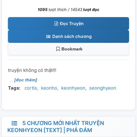
1095
lượt thích /
14543
lượt đọc
Đọc Truyện
Danh sách chương
Bookmark
truyện không có thật!!!
[đọc thêm]
Tags:
cortis
keonho
keonhyeon
seonghyeon
5 CHƯƠNG MỚI NHẤT TRUYỆN
KEONHYEON [TEXT] | PHÁ ĐÁM