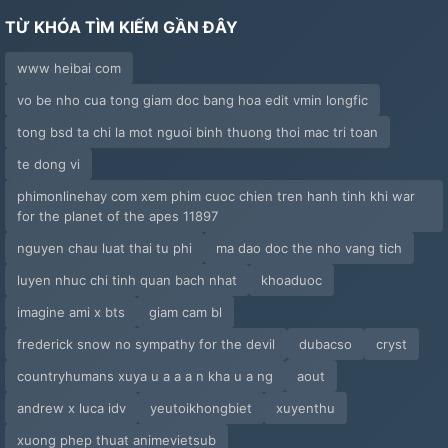
TỪ KHÓA TÌM KIẾM GẦN ĐÂY
www heibai com
vo be nho cua tong giam doc bang hoa edit vmin longfic
tong bsd ta chi la mot nguoi binh thuong thoi mac tri toan
te dong vi
phimonlinehay com xem phim cuoc chien tren hanh tinh khi war
for the planet of the apes 11897
nguyen chau luat thai tu phi
ma dao doc the nho vang tich
luyen nhuc chi tinh quan bach nhat
khoaduoc
imagine ami x bts
giam cam bl
frederick snow no sympathy for the devil
dubacso
cryst
countryhumans xuya u a a a n kha u a ng
aout
andrew x luca idv
yeutoikhongbiet
xuyenthu
xuong phep thuat animevietsub