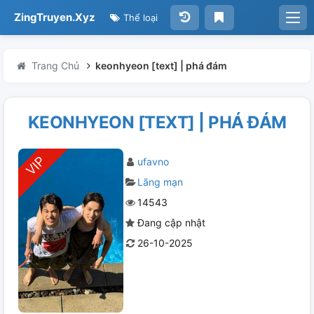
ZingTruyen.Xyz
Thể loại
Trang Chủ
keonhyeon [text] | phá đám
KEONHYEON [TEXT] | PHÁ ĐÁM
ufavno
Lãng mạn
14543
Đang cập nhật
26-10-2025