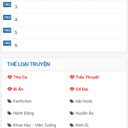
3.
4.
5.
6.
THỂ LOẠI TRUYỆN
Thơ Ca
Tiểu Thuyết
Bí Ẩn
Cổ Đại
Fanfiction
Hài Hước
Hành Động
Huyền Ảo
Khoa Học - Viễn Tưởng
Kinh Dị