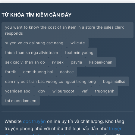
TỪ KHÓA TÌM KIẾM GẦN ĐÂY
you want to know the cost of an item in a store the sales clerk
responds
xuyen ve co dai sung cac nang
willcute
thien than sa nga allvietnam
text min yoong
sex cac vi than an do
rv sex
pay4a
kaibaekchan
forelk
dem thuong hai
danbac
dam my edit tran bac vuong co nguoi trong long
bugambillsd
yoshiden abo
xlov
wilburscoot
vef
truonganh
toi muon lam em
Website
đọc truyện
online uy tín và chất lượng. Kho tàng
truyện phong phú với nhiều thể loại hấp dẫn như
truyện