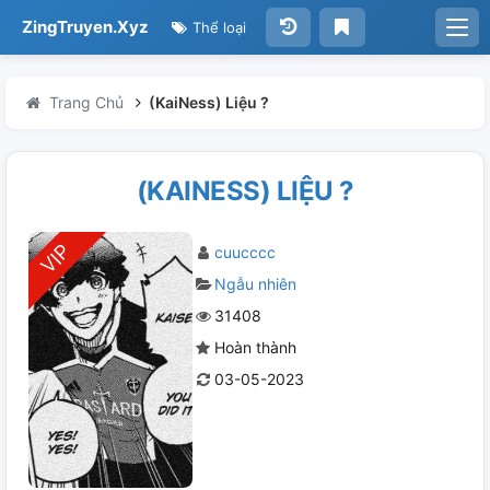
ZingTruyen.Xyz
Thể loại
Trang Chủ
(KaiNess) Liệu ?
(KAINESS) LIỆU ?
cuucccc
Ngẫu nhiên
31408
Hoàn thành
03-05-2023