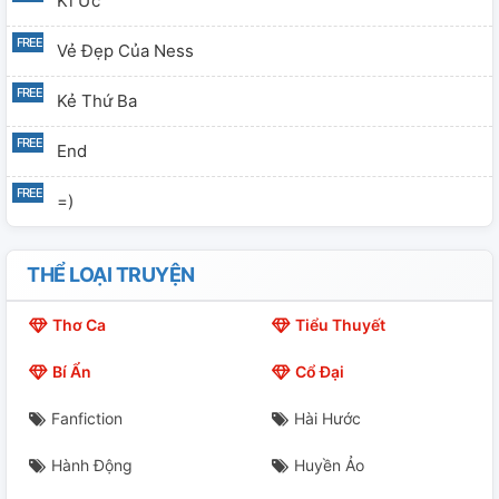
Kí Ức
Vẻ Đẹp Của Ness
Kẻ Thứ Ba
End
=)
THỂ LOẠI TRUYỆN
Thơ Ca
Tiểu Thuyết
Bí Ẩn
Cổ Đại
Fanfiction
Hài Hước
Hành Động
Huyền Ảo