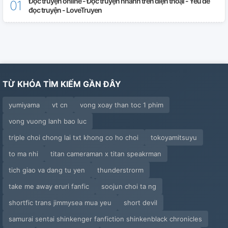
Đọc truyện online - Đọc truyện nhanh trên điện thoại - Yêu để
đọc truyện - LoveTruyen
FIRE TRUCK (NCT 127)
FLOWER (S.COUPS, JEONGHAN, DINO, THE8 &
SEUNGKWAN)
FOOL (WINNER)
TỪ KHÓA TÌM KIẾM GẦN ĐÂY
GET IT (PRISTIN V)
yumiyama
vt cn
vong xoay than toc 1 phim
GO (NCT DREAM)
vong vuong lanh bao luc
triple choi chong lai txt khong co ho choi
tokoyamitsuyu
GO GO (BTS)
to ma nhi
titan cameraman x titan speakrman
HABIT (VOCAL TEAM SVT)
tich giao va dang tu yen
thunderstrorm
take me away eruri fanfic
soojun choi ta ng
HANGSANG (J-HOPE BTS FT. SUPREME BOI)
shortfic trans jimmysea mua yeu
short devil
HELLO (JUN, MINGYU AND DK OF SVT)
samurai sentai shinkenger fanfiction shinkenblack chronicles