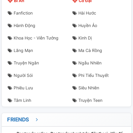
Bí Ẩn
Cổ Đại
DDAENG (RAPPER-LINE OF BTS)
Fanfiction
Hài Hước
DDU-DU DDU-DU (BLACKPINK)
Hành Động
Huyền Ảo
DIMPLES (VOCAL-LINE FROM BTS)
Khoa Học - Viễn Tưởng
Kinh Dị
DNA (BTS)
Lãng Mạn
Ma Cà Rồng
DON'T WANNA CRY (SEVENTEEN)
Truyện Ngắn
Ngẫu Nhiên
EVERYDAY (WINNER)
Người Sói
Phi Tiểu Thuyết
Phiêu Lưu
Siêu Nhiên
EUPHORIA (JUNGKOOK BTS)
Tâm Linh
Truyện Teen
FAKE LOVE (BTS)
FALLING FOR YOU (JOSHUA AND JEONGHAN OF SVT)
FRIENDS
FIRE (BTS)