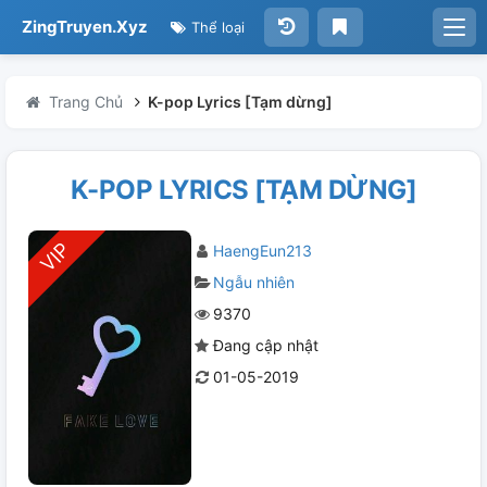
ZingTruyen.Xyz
Thể loại
Trang Chủ
K-pop Lyrics [Tạm dừng]
K-POP LYRICS [TẠM DỪNG]
HaengEun213
Ngẫu nhiên
9370
Đang cập nhật
01-05-2019