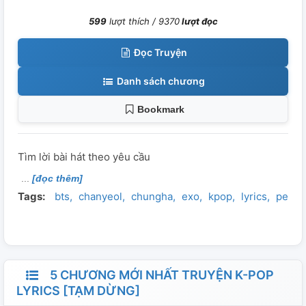
599
lượt thích /
9370
lượt đọc
Đọc Truyện
Danh sách chương
Bookmark
Tìm lời bài hát theo yêu cầu
[đọc thêm]
Tags:
bts
chanyeol
chungha
exo
kpop
lyrics
penta
5 CHƯƠNG MỚI NHẤT TRUYỆN K-POP
LYRICS [TẠM DỪNG]