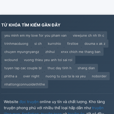
TỪ KHÓA TÌM KIẾM GẦN ĐÂY
yeu minh em my love for you pham van
viewjune ch nh th c
trinhmacduong
si ch
kurrohio
firstloe
douma x ak z
chuyen myungnyangz
zhihui
xnxx chich me thang ban
wclound
vuong thieu yeu anh toi sai roi
tuyen tap cac couple bl
thuc day tinh h
shang dian
phitha a
over night
nuong tu cua ta la xa yeu
noborder
nhattongconnuoidethithe
Website
đọc truyện
online uy tín và chất lượng. Kho tàng
truyện phong phú với nhiều thể loại hấp dẫn như
truyện
lãng mạn
,
fanfiction
,
truyện teen
và
huyền ảo
, tất cả đều