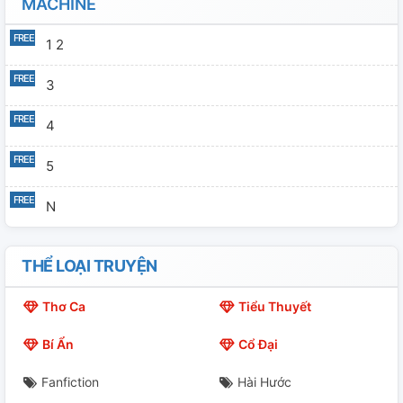
MACHINE
1 2
3
4
5
N
THỂ LOẠI TRUYỆN
Thơ Ca
Tiểu Thuyết
Bí Ẩn
Cổ Đại
Fanfiction
Hài Hước