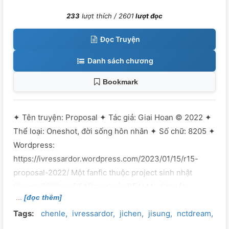
233
lượt thích /
2601
lượt đọc
Đọc Truyện
Danh sách chương
Bookmark
✦ Tên truyện: Proposal ✦ Tác giả: Giai Hoan © 2022 ✦
Thể loại: Oneshot, đời sống hôn nhân ✦ Số chữ: 8205 ✦
Wordpress:
https://ivressardor.wordpress.com/2023/01/15/r15-
proposal-2022/ Một fanfic thuộc project sinh nhật
Chenle 2022 'enDEARavor' của REALM - Only for
[đọc thêm]
JiChen.
Tags:
chenle
ivressardor
jichen
jisung
nctdream
pa