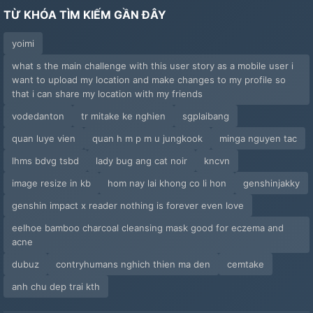
TỪ KHÓA TÌM KIẾM GẦN ĐÂY
yoimi
what s the main challenge with this user story as a mobile user i
want to upload my location and make changes to my profile so
that i can share my location with my friends
vodedanton
tr mitake ke nghien
sgplaibang
quan luye vien
quan h m p m u jungkook
minga nguyen tac
lhms bdvg tsbd
lady bug ang cat noir
kncvn
image resize in kb
hom nay lai khong co li hon
genshinjakky
genshin impact x reader nothing is forever even love
eelhoe bamboo charcoal cleansing mask good for eczema and
acne
dubuz
contryhumans nghich thien ma den
cemtake
anh chu dep trai kth