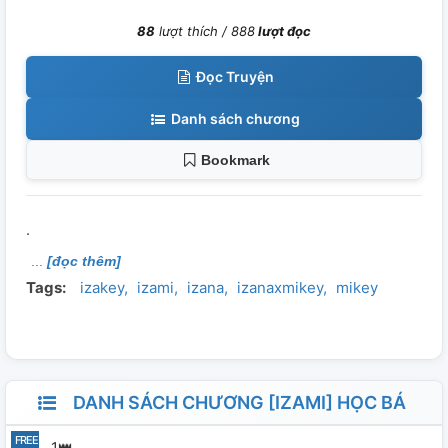
88
lượt thích /
888
lượt đọc
Đọc Truyện
Danh sách chương
Bookmark
.
[đọc thêm]
Tags:
izakey
izami
izana
izanaxmikey
mikey
DANH SÁCH CHƯƠNG [IZAMI] HỌC BÁ
1👑