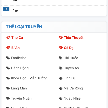
2👑
THỂ LOẠI TRUYỆN
Thơ Ca
Tiểu Thuyết
Bí Ẩn
Cổ Đại
Fanfiction
Hài Hước
Hành Động
Huyền Ảo
Khoa Học - Viễn Tưởng
Kinh Dị
Lãng Mạn
Ma Cà Rồng
Truyện Ngắn
Ngẫu Nhiên