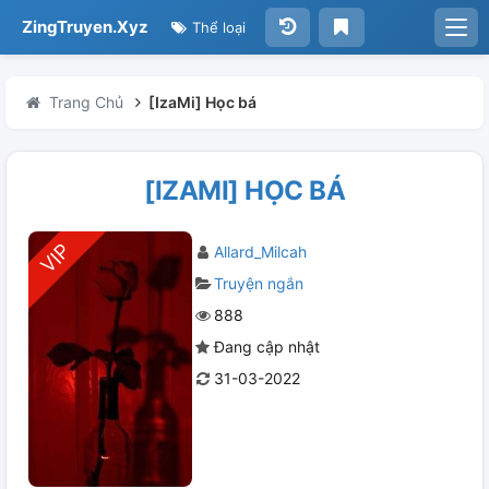
ZingTruyen.Xyz
Thể loại
Trang Chủ
[IzaMi] Học bá
[IZAMI] HỌC BÁ
Allard_Milcah
Truyện ngắn
888
Đang cập nhật
31-03-2022