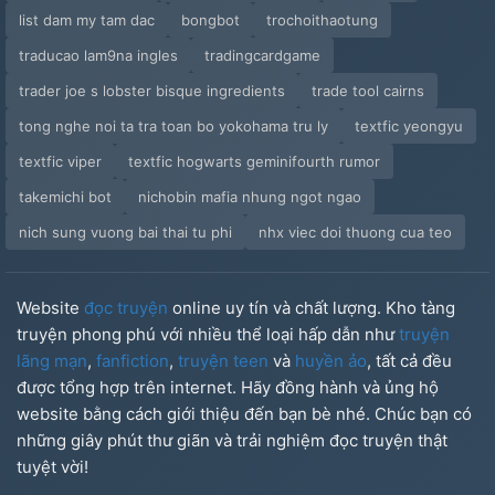
list dam my tam dac
bongbot
trochoithaotung
traducao lam9na ingles
tradingcardgame
trader joe s lobster bisque ingredients
trade tool cairns
tong nghe noi ta tra toan bo yokohama tru ly
textfic yeongyu
textfic viper
textfic hogwarts geminifourth rumor
takemichi bot
nichobin mafia nhung ngot ngao
nich sung vuong bai thai tu phi
nhx viec doi thuong cua teo
Website
đọc truyện
online uy tín và chất lượng. Kho tàng
truyện phong phú với nhiều thể loại hấp dẫn như
truyện
lãng mạn
,
fanfiction
,
truyện teen
và
huyền ảo
, tất cả đều
được tổng hợp trên internet. Hãy đồng hành và ủng hộ
website bằng cách giới thiệu đến bạn bè nhé. Chúc bạn có
những giây phút thư giãn và trải nghiệm đọc truyện thật
tuyệt vời!