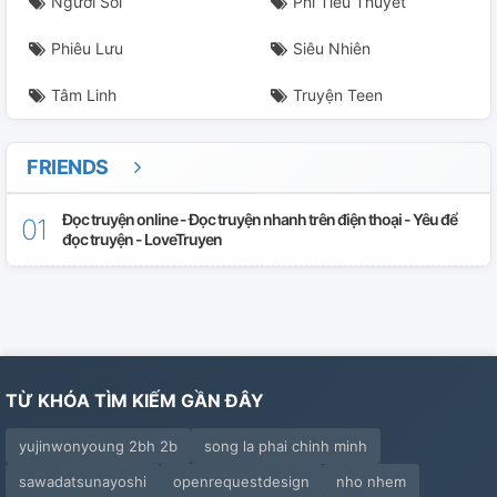
Người Sói
Phi Tiểu Thuyết
Phiêu Lưu
Siêu Nhiên
Tâm Linh
Truyện Teen
FRIENDS
Đọc truyện online - Đọc truyện nhanh trên điện thoại - Yêu để
đọc truyện - LoveTruyen
TỪ KHÓA TÌM KIẾM GẦN ĐÂY
yujinwonyoung 2bh 2b
song la phai chinh minh
sawadatsunayoshi
openrequestdesign
nho nhem