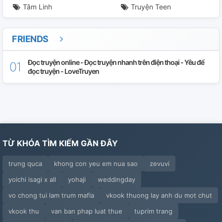
Tâm Linh
Truyện Teen
FRIENDS
Đọc truyện online - Đọc truyện nhanh trên điện thoại - Yêu để
đọc truyện - LoveTruyen
TỪ KHÓA TÌM KIẾM GẦN ĐÂY
trung quca
khong con yeu em nua sao
zevuvi
yoichi isagi x all
yohaji
weddingday
vo chong tui lam trum mafla
vkook thuong lay anh du mot chut
vkook thu
van ban phap luat thue
tuprim trang