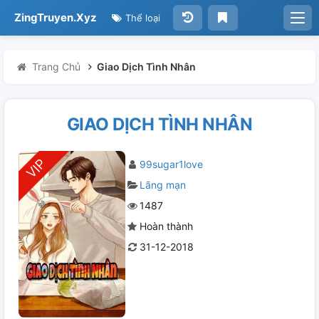
ZingTruyen.Xyz
Thể loại
Trang Chủ
Giao Dịch Tình Nhân
GIAO DỊCH TÌNH NHÂN
99sugar1love
Lãng mạn
1487
Hoàn thành
31-12-2018