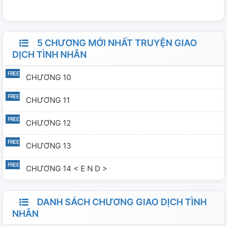
phải do anh quá đỗi hoàn hảo hay do cô quá kém
cỏi..Nhưng từ ngày cô tiếp xúc với anh, mọi chuyện đã
đổi khác?
5 CHƯƠNG MỚI NHẤT TRUYỆN GIAO
DỊCH TÌNH NHÂN
CHƯƠNG 10
CHƯƠNG 11
CHƯƠNG 12
CHƯƠNG 13
CHƯƠNG 14 < E N D >
DANH SÁCH CHƯƠNG GIAO DỊCH TÌNH
NHÂN