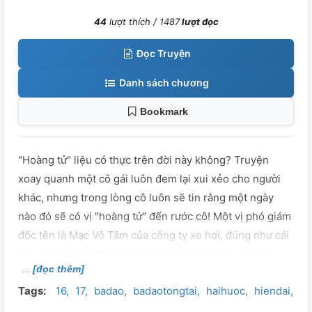
44
lượt thích /
1487
lượt đọc
Đọc Truyện
Danh sách chương
Bookmark
"Hoàng tử" liệu có thực trên đời này không? Truyện
xoay quanh một cô gái luôn đem lại xui xẻo cho người
khác, nhưng trong lòng cô luôn sẽ tin rằng một ngày
nào đó sẽ có vị "hoàng tử" đến rước cô! Một vị phó giám
đốc tên là Mạc Vô Tâm của công ty xe hơi, đúng như cái
tên anh rất khô khan không gì quý bằng tiền. Nhưng
[đọc thêm]
món anh thích nhất vẫn là phụ nữ đẹp. Cô mơ ước, anh
Tags:
16
17
badao
badaotongtai
haihuoc
hiendai
la
sẽ làm cho cô thấy loại người như cô sẽ không có quyền
được yêu anh...Lý do gì đã khiến cô nghĩ như vậy??? Có