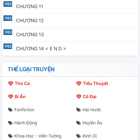
CHƯƠNG 11
CHƯƠNG 12
CHƯƠNG 13
CHƯƠNG 14 < E N D >
THỂ LOẠI TRUYỆN
Thơ Ca
Tiểu Thuyết
Bí Ẩn
Cổ Đại
Fanfiction
Hài Hước
Hành Động
Huyền Ảo
Khoa Học - Viễn Tưởng
Kinh Dị