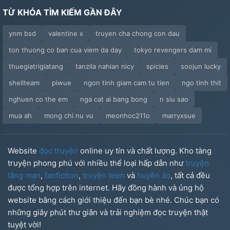
TỪ KHÓA TÌM KIẾM GẦN ĐÂY
ynm bsd
valentine x
truyen cha chong con dau
ton thuong co ban cua viem da day
tokyo revengers dam mi
thuegiatrigiatang
tanzila nahian nicy
spicies
soojun lucky
shellteam
piwue
ngon tinh giam cam tu tien
ngo tinh thit
nghuen co the em
nga cat ai bang bong
n siu sao
mua ah
mong chi nu vu
meonhoc211o
marryxsue
Website
đọc truyện
online uy tín và chất lượng. Kho tàng
truyện phong phú với nhiều thể loại hấp dẫn như
truyện
lãng mạn
,
fanfiction
,
truyện teen
và
huyền ảo
, tất cả đều
được tổng hợp trên internet. Hãy đồng hành và ủng hộ
website bằng cách giới thiệu đến bạn bè nhé. Chúc bạn có
những giây phút thư giãn và trải nghiệm đọc truyện thật
tuyệt vời!