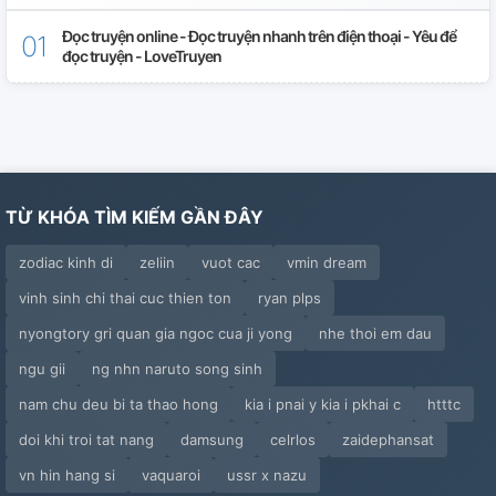
Đọc truyện online - Đọc truyện nhanh trên điện thoại - Yêu để
đọc truyện - LoveTruyen
TỪ KHÓA TÌM KIẾM GẦN ĐÂY
zodiac kinh di
zeliin
vuot cac
vmin dream
vinh sinh chi thai cuc thien ton
ryan plps
nyongtory gri quan gia ngoc cua ji yong
nhe thoi em dau
ngu gii
ng nhn naruto song sinh
nam chu deu bi ta thao hong
kia i pnai y kia i pkhai c
htttc
doi khi troi tat nang
damsung
celrlos
zaidephansat
vn hin hang si
vaquaroi
ussr x nazu