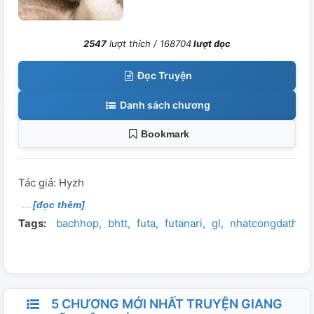
2547
lượt thích /
168704
lượt đọc
Đọc Truyện
Danh sách chương
Bookmark
Tác giả: Hyzh
[đọc thêm]
Tags:
bachhop
bhtt
futa
futanari
gl
nhatcongdathu
5 CHƯƠNG MỚI NHẤT TRUYỆN GIANG