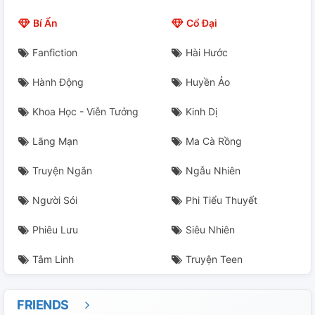
Chương 22: Chiếm Đoạt Giai Nhân (cao H)
Bí Ẩn
Cổ Đại
Chương 23: Thực Cốt Tiêu Hồn (cao H)
Fanfiction
Hài Hước
Chương 24: Kim Thương Không Ngã (cao H)
Hành Động
Huyền Ảo
Chương 25: Hoàn
Khoa Học - Viễn Tưởng
Kinh Dị
Ép Khô Là Loại Như Thế Nào Thể Nghiệm (cao H)
Lãng Mạn
Ma Cà Rồng
Hồi Ức (H)
Truyện Ngắn
Ngẫu Nhiên
Người Sói
Phi Tiểu Thuyết
Phiêu Lưu
Siêu Nhiên
Tâm Linh
Truyện Teen
FRIENDS