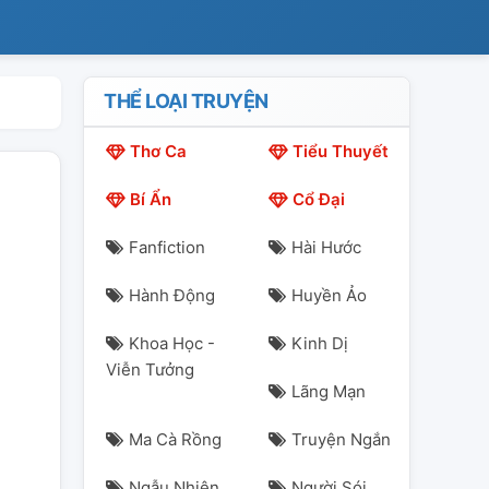
THỂ LOẠI TRUYỆN
Thơ Ca
Tiểu Thuyết
Bí Ẩn
Cổ Đại
Fanfiction
Hài Hước
Hành Động
Huyền Ảo
Khoa Học -
Kinh Dị
Viễn Tưởng
Lãng Mạn
Ma Cà Rồng
Truyện Ngắn
Ngẫu Nhiên
Người Sói