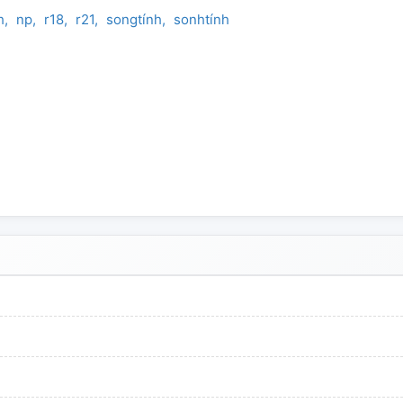
h
np
r18
r21
songtính
sonhtính