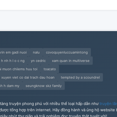
nrin em gadi nuoi
nalu
covoquyenluccuamintong
h nh h l o c ng
yn cedric
xam quan in multiverse
ai muon chiiems huu toi
toacato
t xuyen viet co dai trach dau hoan
tempted by a scoundrel
nh h dam my
seungknow skz family
o tàng truyện phong phú với nhiều thể loại hấp dẫn như
truyện lã
u được tổng hợp trên internet. Hãy đồng hành và ủng hộ website
iây phút thư giãn và trải nghiệm đọc truyện thật tuyệt vời!