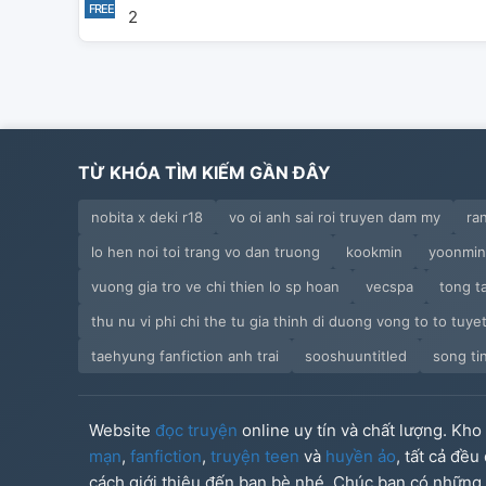
2
TỪ KHÓA TÌM KIẾM GẦN ĐÂY
nobita x deki r18
vo oi anh sai roi truyen dam my
ra
lo hen noi toi trang vo dan truong
kookmin
yoonmin 
vuong gia tro ve chi thien lo sp hoan
vecspa
tong t
thu nu vi phi chi the tu gia thinh di duong vong to to tuye
taehyung fanfiction anh trai
sooshuuntitled
song ti
Website
đọc truyện
online uy tín và chất lượng. Kh
mạn
,
fanfiction
,
truyện teen
và
huyền ảo
, tất cả đề
cách giới thiệu đến bạn bè nhé. Chúc bạn có những g