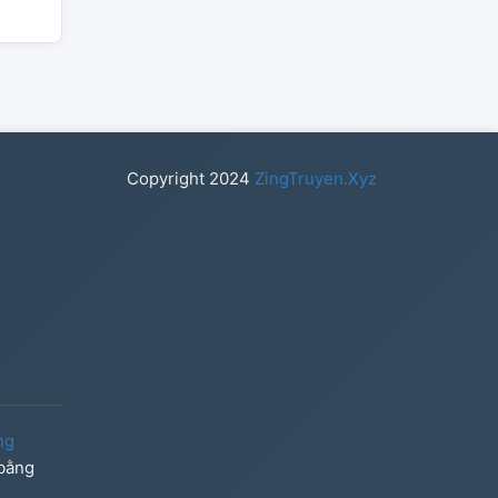
Copyright
2024
ZingTruyen.Xyz
ng
 bằng