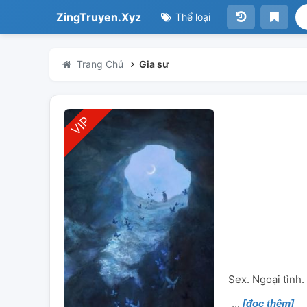
ZingTruyen.Xyz
Thể loại
Trang Chủ
Gia sư
Sex. Ngoại tình.
[đọc thêm]