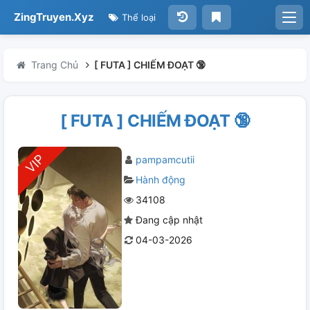
ZingTruyen.Xyz
Thể loại
Trang Chủ
[ FUTA ] CHIẾM ĐOẠT 🔞
[ FUTA ] CHIẾM ĐOẠT 🔞
pampamcutii
Hành động
34108
Đang cập nhật
04-03-2026