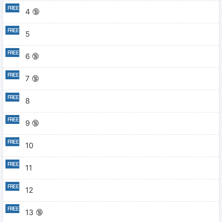
4 🔞
5
6 🔞
7 🔞
8
9 🔞
10
11
12
13 🔞