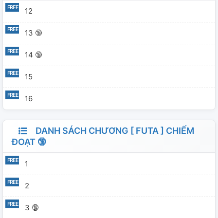
12
13 🔞
14 🔞
15
16
DANH SÁCH CHƯƠNG [ FUTA ] CHIẾM
ĐOẠT 🔞
1
2
3 🔞