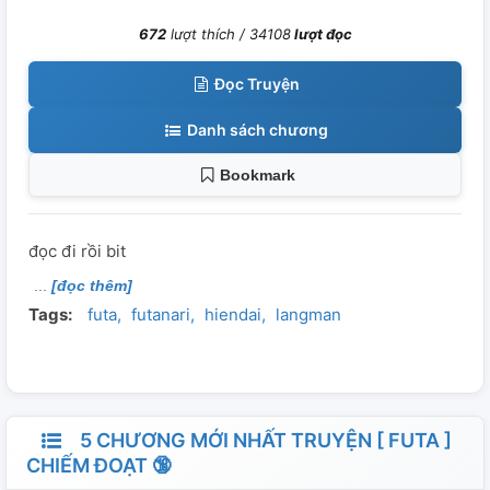
672
lượt thích /
34108
lượt đọc
Đọc Truyện
Danh sách chương
Bookmark
đọc đi rồi bit
[đọc thêm]
Tags:
futa
futanari
hiendai
langman
5 CHƯƠNG MỚI NHẤT TRUYỆN [ FUTA ]
CHIẾM ĐOẠT 🔞