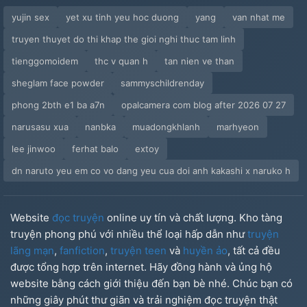
yujin sex
yet xu tinh yeu hoc duong
yang
van nhat me
truyen thuyet do thi khap the gioi nghi thuc tam linh
tienggomoidem
thc v quan h
tan nien ve than
sheglam face powder
sammyschildrenday
phong 2bth e1 ba a7n
opalcamera com blog after 2026 07 27
narusasu xua
nanbka
muadongkhlanh
marhyeon
lee jinwoo
ferhat balo
extoy
dn naruto yeu em co vo dang yeu cua doi anh kakashi x naruko h
Website
đọc truyện
online uy tín và chất lượng. Kho tàng
truyện phong phú với nhiều thể loại hấp dẫn như
truyện
lãng mạn
,
fanfiction
,
truyện teen
và
huyền ảo
, tất cả đều
được tổng hợp trên internet. Hãy đồng hành và ủng hộ
website bằng cách giới thiệu đến bạn bè nhé. Chúc bạn có
những giây phút thư giãn và trải nghiệm đọc truyện thật