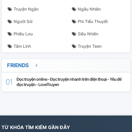
Truyện Ngắn
Ngẫu Nhiên
Người Sói
Phi Tiểu Thuyết
Phiêu Lưu
Siêu Nhiên
Tâm Linh
Truyện Teen
FRIENDS
Đọc truyện online - Đọc truyện nhanh trên điện thoại - Yêu để
đọc truyện - LoveTruyen
TỪ KHÓA TÌM KIẾM GẦN ĐÂY