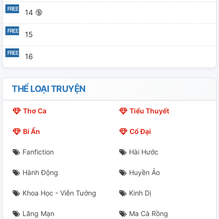
14 🔞
15
16
THỂ LOẠI TRUYỆN
Thơ Ca
Tiểu Thuyết
Bí Ẩn
Cổ Đại
Fanfiction
Hài Hước
Hành Động
Huyền Ảo
Khoa Học - Viễn Tưởng
Kinh Dị
Lãng Mạn
Ma Cà Rồng