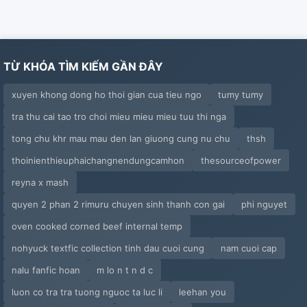
TỪ KHÓA TÌM KIẾM GẦN ĐÂY
xuyen khong dong ho thoi gian cua tieu ngo
tumy tumy
tra thu cai tao tro choi mieu mieu mieu tuu thi nga
tong chu khr mau mau den lan giuong cung nu chu
thsh
thoinienthieuphaichangnendungcamhon
thesourceofpower
reyna x mash
quyen 2 phan 2 rimuru chuyen sinh thanh con gai
phi nguyet
oven cooked corned beef internal temp
nohyuck textfic collection tinh dau cuoi cung
nam cuoi cap
nalu fanfic hoan
m lo n t n d c
luon co tra tra tuong nguoc ta luc li
leehan you