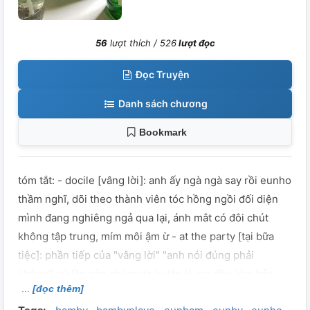
56
lượt thích /
526
lượt đọc
Đọc Truyện
Danh sách chương
Bookmark
tóm tắt: - docile [vâng lời]: anh ấy ngà ngà say rồi eunho
thầm nghĩ, dõi theo thành viên tóc hồng ngồi đối diện
mình đang nghiêng ngả qua lại, ánh mắt có đôi chút
không tập trung, mím môi ậm ừ - at the party [tại bữa
tiệc]: phần tiếp của "vâng lời" "anh nói đúng phải
không? cứ lần nào chúng ta tụ tập là em đều kìm bản
[đọc thêm]
thân lại. có lý do cả đúng chứ?" "dạ, có ạ" note: - người