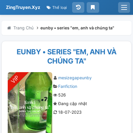
ZingTruyen.Xyz
Thể loại
Trang Chủ
eunby • series "em, anh và chúng ta"
EUNBY • SERIES "EM, ANH VÀ
CHÚNG TA"
mesizegapeunby
Fanfiction
526
Đang cập nhật
18-07-2023