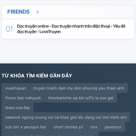
FRIENDS
Đọc truyện online - Đọc truyện nhanh trên điện thoại - Yêu để
đọc truyện - LoveTruyen
TỪ KHÓA TÌM KIẾM GẦN ĐÂY
vuanhquan
truyen tranh dam my don phuong yeu tham anh
thuoc bac nahyuck
thecharlotte op khi luffy la con gai
teaui cua ilay
taekook ngong cuong voi ca thee gioi diu dang voi moi minh em
soo bin x yeonjun fan
short stories p1
rinx
peemcor