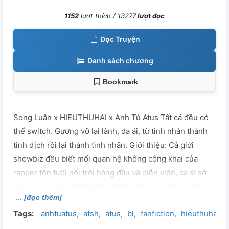
1152
lượt thích /
13277
lượt đọc
Đọc Truyện
Danh sách chương
Bookmark
Song Luân x HIEUTHUHAI x Anh Tú Atus Tất cả đều có
thể switch. Gương vỡ lại lành, đa ái, từ tình nhân thành
tình địch rồi lại thành tình nhân. Giới thiệu: Cả giới
showbiz đều biết mối quan hệ không công khai của
rapper tên tuổi nổi trội hàng đầu và diễn viên, ca sĩ sở
hữu top gương mặt đẹp trai nhất Việt Nam. Sau 3 năm,
[đọc thêm]
hai người họ đã chia tay trước sự tiếc nuối của cả cánh
Tags:
anhtuatus
atsh
atus
bl
fanfiction
hieuthuhai
truyền thông lẫn cộng đồng mạng. Bẵng đi một thời
gian, cả hai cùng gặp lại nhau trong một chương trình