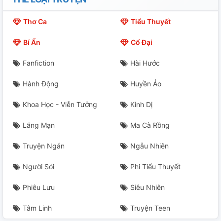
20. Chung Kết
Thơ Ca
Tiểu Thuyết
21. Thế Là Yêu
Bí Ẩn
Cổ Đại
Ngoại Truyện 1. Bí Mật Nhỏ
Fanfiction
Hài Hước
Ngoại Truyện 2. "Trả Thù"
Hành Động
Huyền Ảo
Ngoại Truyện 3. Tình Cũ Không Rủ Cũng Tới
Khoa Học - Viễn Tưởng
Kinh Dị
Lãng Mạn
Ma Cà Rồng
Truyện Ngắn
Ngẫu Nhiên
Người Sói
Phi Tiểu Thuyết
Phiêu Lưu
Siêu Nhiên
Tâm Linh
Truyện Teen