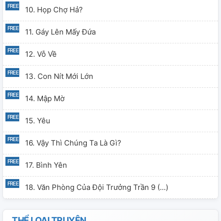
10. Họp Chợ Hả?
11. Gáy Lên Mấy Đứa
12. Vỗ Về
13. Con Nít Mới Lớn
14. Mập Mờ
15. Yêu
16. Vậy Thì Chúng Ta Là Gì?
17. Bình Yên
18. Văn Phòng Của Đội Trưởng Trần 9 (...)
19. Vui Là Chính
THỂ LOẠI TRUYỆN