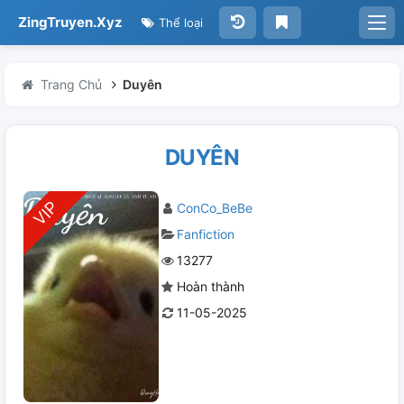
ZingTruyen.Xyz
Thể loại
Trang Chủ
Duyên
DUYÊN
ConCo_BeBe
Fanfiction
13277
Hoàn thành
11-05-2025