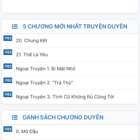
âm nhạc lớn do công ty sản xuất, và cũng tại đây, họ gặp
được ca sĩ, diễn viên đã lâu không xuất hiện trước màn
ảnh: Anh Tú Atus.
5 CHƯƠNG MỚI NHẤT TRUYỆN DUYÊN
20. Chung Kết
21. Thế Là Yêu
Ngoại Truyện 1. Bí Mật Nhỏ
Ngoại Truyện 2. "Trả Thù"
Ngoại Truyện 3. Tình Cũ Không Rủ Cũng Tới
DANH SÁCH CHƯƠNG DUYÊN
0. Mở Đầu