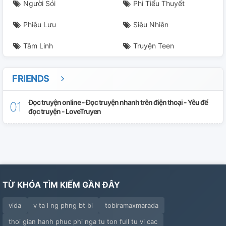
Người Sói
Phi Tiểu Thuyết
Phiêu Lưu
Siêu Nhiên
Tâm Linh
Truyện Teen
FRIENDS
Đọc truyện online - Đọc truyện nhanh trên điện thoại - Yêu để
đọc truyện - LoveTruyen
TỪ KHÓA TÌM KIẾM GẦN ĐÂY
vida
v ta l ng phng bt bi
tobiramaxmarada
thoi gian hanh phuc phi nga tu ton full tu vi cac