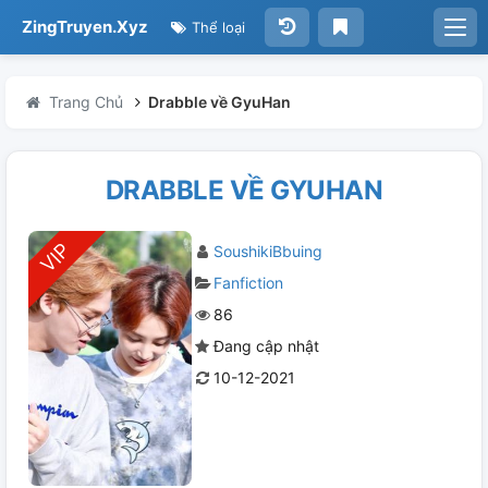
ZingTruyen.Xyz
Thể loại
Trang Chủ
Drabble về GyuHan
DRABBLE VỀ GYUHAN
SoushikiBbuing
Fanfiction
86
Đang cập nhật
10-12-2021