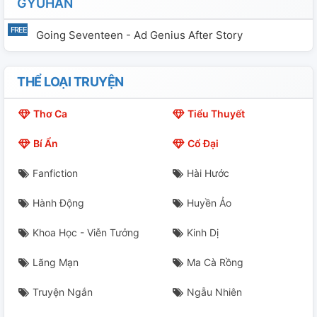
GYUHAN
Going Seventeen - Ad Genius After Story
THỂ LOẠI TRUYỆN
Thơ Ca
Tiểu Thuyết
Bí Ẩn
Cổ Đại
Fanfiction
Hài Hước
Hành Động
Huyền Ảo
Khoa Học - Viễn Tưởng
Kinh Dị
Lãng Mạn
Ma Cà Rồng
Truyện Ngắn
Ngẫu Nhiên