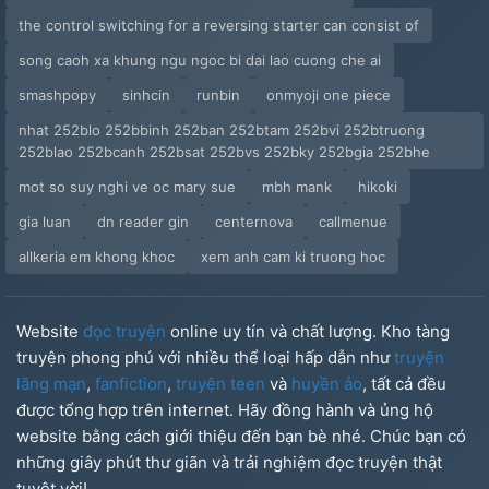
the control switching for a reversing starter can consist of
song caoh xa khung ngu ngoc bi dai lao cuong che ai
smashpopy
sinhcin
runbin
onmyoji one piece
nhat 252blo 252bbinh 252ban 252btam 252bvi 252btruong
252blao 252bcanh 252bsat 252bvs 252bky 252bgia 252bhe
mot so suy nghi ve oc mary sue
mbh mank
hikoki
gia luan
dn reader gin
centernova
callmenue
allkeria em khong khoc
xem anh cam ki truong hoc
Website
đọc truyện
online uy tín và chất lượng. Kho tàng
truyện phong phú với nhiều thể loại hấp dẫn như
truyện
lãng mạn
,
fanfiction
,
truyện teen
và
huyền ảo
, tất cả đều
được tổng hợp trên internet. Hãy đồng hành và ủng hộ
website bằng cách giới thiệu đến bạn bè nhé. Chúc bạn có
những giây phút thư giãn và trải nghiệm đọc truyện thật
tuyệt vời!