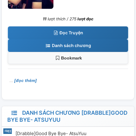
11
lượt thích /
275
lượt đọc
Đọc Truyện
Danh sách chương
Bookmark
[đọc thêm]
DANH SÁCH CHƯƠNG [DRABBLE]GOOD
BYE BYE- ATSUYUU
[Drabble]Good Bye Bye- AtsuYuu