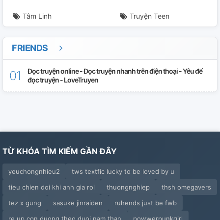
Tâm Linh
Truyện Teen
FRIENDS
Đọc truyện online - Đọc truyện nhanh trên điện thoại - Yêu để
đọc truyện - LoveTruyen
TỪ KHÓA TÌM KIẾM GẦN ĐÂY
yeuchongnhieu2
tws textfic lucky to be loved by u
tieu chien doi khi anh gia roi
thuongnghiep
thsh omegavers
tez x gung
sasuke jinraiden
ruhends just be fwb
re up con duong theo duoi nam than
powwerpunkgirl