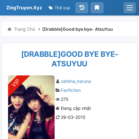
ZingTruyen.Xyz
Thể loại
Trang Chủ
[Drabble]Good bye bye- AtsuYuu
[DRABBLE]GOOD BYE BYE-
ATSUYUU
oshima_haruna
Fanfiction
275
Đang cập nhật
29-03-2015