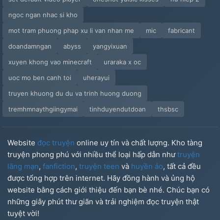
Chap 39. Giúp Đỡ
ngoc ngan nhac si kho
Chap 40. Phải Cứu Ace Bằng Mọi Giá
mot tram phuong phap xu li van nhan me
mic
fabricant
doandamngan
abyss
yangyixuan
Chap 41. Gặp Gỡ Kẻ Lươn Lẹo
xuyen khong vao minecraft
uraraka x oc
Chap 42. Ngươi Giống Người Đó Thật
uoc mo ben canh toi
uherayui
truyen khuong du du va trinh huong duong
tremhmnaythgiingymai
tinhduyendutdoan
thsbsc
Website
đọc truyện
online uy tín và chất lượng. Kho tàng
truyện phong phú với nhiều thể loại hấp dẫn như
truyện
lãng mạn
,
fanfiction
,
truyện teen
và
huyền ảo
, tất cả đều
được tổng hợp trên internet. Hãy đồng hành và ủng hộ
website bằng cách giới thiệu đến bạn bè nhé. Chúc bạn có
những giây phút thư giãn và trải nghiệm đọc truyện thật
tuyệt vời!