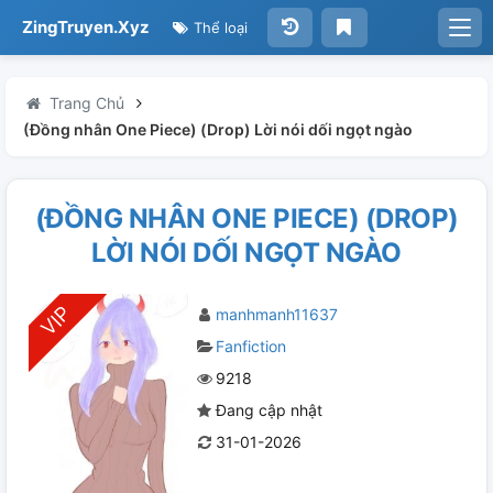
ZingTruyen.Xyz
Thể loại
Trang Chủ
(Đồng nhân One Piece) (Drop) Lời nói dối ngọt ngào
(ĐỒNG NHÂN ONE PIECE) (DROP)
LỜI NÓI DỐI NGỌT NGÀO
manhmanh11637
Fanfiction
9218
Đang cập nhật
31-01-2026