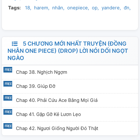
Tags:
18
harem
nhân
onepiece
op
yandere
đn
đô
--------------------------------------------------
Truyện có yếu tố 18+ Cân nhắc trước khi xem Cảm ơn
các bạn đã đọc và theo dõi truyện mình. Mãi iuuu -Súp-
5 CHƯƠNG MỚI NHẤT TRUYỆN (ĐỒNG
NHÂN ONE PIECE) (DROP) LỜI NÓI DỐI NGỌT
NGÀO
Chap 38. Nghịch Ngợm
Chap 39. Giúp Đỡ
Chap 40. Phải Cứu Ace Bằng Mọi Giá
Chap 41. Gặp Gỡ Kẻ Lươn Lẹo
Chap 42. Ngươi Giống Người Đó Thật