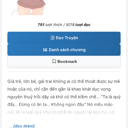
791
lượt thích /
9218
lượt đọc
Đọc Truyện
Danh sách chương
Bookmark
Già trẻ, lớn bé, gái trai không ai có thể thoát được sự mê
hoặc của nó, chỉ cần đến gần là khao khát dục vọng
nguyên thuỷ trỗi dậy và khó có thể kiềm chế... "Ta là quỷ
đấy... Đừng có ăn ta... Không ngon đâu" Nó mếu máo
nói, lẽ ra loài quỷ như nó phải ăn ngược lại bọn họ, cớ
sao giờ đây nó lại sợ hãi trước những thức ăn mà mình
[đọc thêm]
có thể ăn kia chứ. --------------------------------------