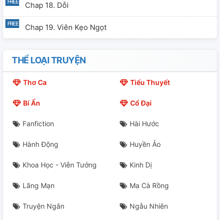
Chap 18. Dỗi
Chap 19. Viên Kẹo Ngọt
Chap 20. Đôi Cánh Đen (H Nhẹ)
THỂ LOẠI TRUYỆN
Chap 21. Lợi Dụng (H Nhẹ)
Thơ Ca
Tiểu Thuyết
Chap 22. Báo Hay Báo?
Bí Ẩn
Cổ Đại
Chap 23. Người Sếp Tận Tâm
Fanfiction
Hài Hước
Chap 24. Đối Mặt Với Hiện Thực
Hành Động
Huyền Ảo
Chap 25. Những Ngày Giao Báo Bất Ổn
Khoa Học - Viễn Tưởng
Kinh Dị
Chap 26. Gặp Lại Người Thương
Lãng Mạn
Ma Cà Rồng
Chap 27. Kẻ Ra Lệnh (H Nhẹ)
Truyện Ngắn
Ngẫu Nhiên