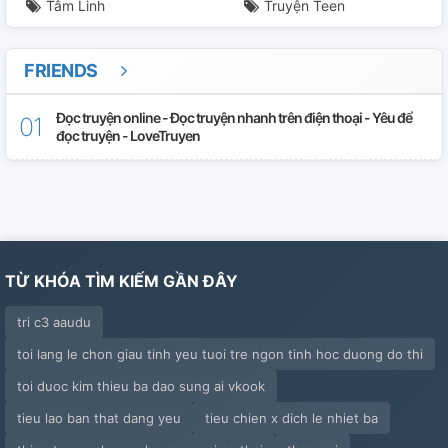
Tâm Linh
Truyện Teen
FRIENDS
Đọc truyện online - Đọc truyện nhanh trên điện thoại - Yêu để
đọc truyện - LoveTruyen
TỪ KHÓA TÌM KIẾM GẦN ĐÂY
tri c3 aaudu
toi lang le chon giau tinh yeu tuoi tre ngon tinh hoc duong do thi
toi duoc kim thieu ba dao sung ai vkook
tieu lao ban that dang yeu
tieu chien x dich le nhiet ba