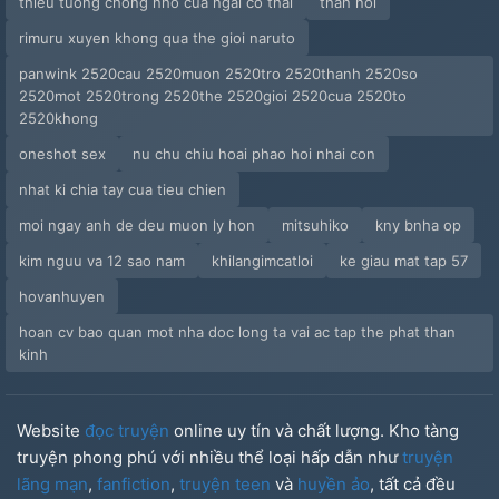
thieu tuong chong nho cua ngai co thai
than noi
rimuru xuyen khong qua the gioi naruto
panwink 2520cau 2520muon 2520tro 2520thanh 2520so
2520mot 2520trong 2520the 2520gioi 2520cua 2520to
2520khong
oneshot sex
nu chu chiu hoai phao hoi nhai con
nhat ki chia tay cua tieu chien
moi ngay anh de deu muon ly hon
mitsuhiko
kny bnha op
kim nguu va 12 sao nam
khilangimcatloi
ke giau mat tap 57
hovanhuyen
hoan cv bao quan mot nha doc long ta vai ac tap the phat than
kinh
Website
đọc truyện
online uy tín và chất lượng. Kho tàng
truyện phong phú với nhiều thể loại hấp dẫn như
truyện
lãng mạn
,
fanfiction
,
truyện teen
và
huyền ảo
, tất cả đều