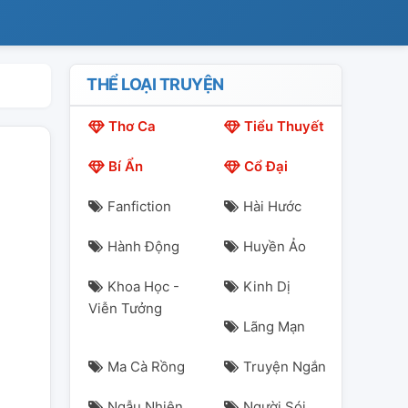
THỂ LOẠI TRUYỆN
Thơ Ca
Tiểu Thuyết
Bí Ẩn
Cổ Đại
Fanfiction
Hài Hước
Hành Động
Huyền Ảo
Khoa Học -
Kinh Dị
Viễn Tưởng
Lãng Mạn
Ma Cà Rồng
Truyện Ngắn
Ngẫu Nhiên
Người Sói