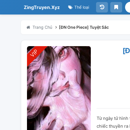
ZingTruyen.Xyz
Thể loại
Trang Chủ
[ĐN One Piece] Tuyệt Sắc
[
Từ ngày tử hình 
chiếc thuyền ra