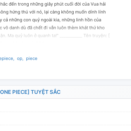
hắc đến trong những giây phút cuối đời của Vua hải
 không hứng thú với nó, lại càng không muốn dính lính
ay cả những con quỷ ngoài kia, những linh hồn của
c vô danh dù đã chết đi vẫn luôn thèm khát thứ kho
hận. Ma quỷ luôn ở quanh ta!" ___________ Tên truyện: [
Tuyệt Sắc. Lưu ý :OOC
epiece
op
piece
ONE PIECE] TUYỆT SẮC