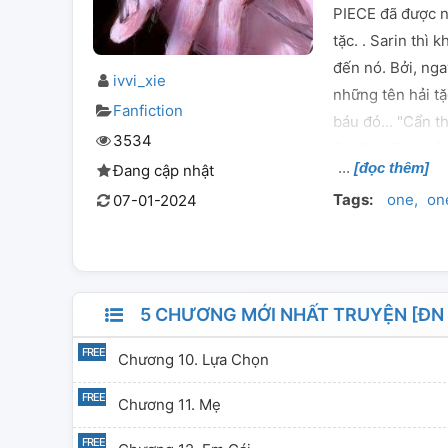
PIECE đã được n
tặc. . Sarin thì
đến nó. Bởi, ng
ivvi_xie
những tên hải tặ
Fanfiction
báu đó... "Cẩn t
3534
ĐN One Piece ] 
[đọc thêm]
Đang cập nhật
Tags:
one
on
07-01-2024
5 CHƯƠNG MỚI NHẤT TRUYỆN [ĐN 
Chương 10. Lựa Chọn
Chương 11. Mẹ