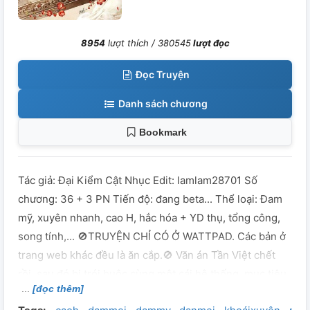
8954
lượt thích /
380545
lượt đọc
Đọc Truyện
Danh sách chương
Bookmark
Tác giả: Đại Kiểm Cật Nhục Edit: lamlam28701 Số
chương: 36 + 3 PN Tiến độ: đang beta... Thể loại: Đam
mỹ, xuyên nhanh, cao H, hắc hóa + YD thụ, tổng công,
song tính,... 🚫TRUYỆN CHỈ CÓ Ở WATTPAD. Các bản ở
trang web khác đều là ăn cắp.🚫 Văn án Tần Việt chết
rồi, sau đó bị trói buộc cùng một cái hệ thống, mục tiêu
[đọc thêm]
là công lược các quả phu trong các thế giới. Tất cả đều