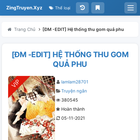
ZingTruyen.Xyz
Thể loại
Trang Chủ
[ĐM -EDIT] Hệ thống thu gom quả phu
[ĐM -EDIT] HỆ THỐNG THU GOM
QUẢ PHU
lamlam28701
Truyện ngắn
380545
Hoàn thành
05-11-2021