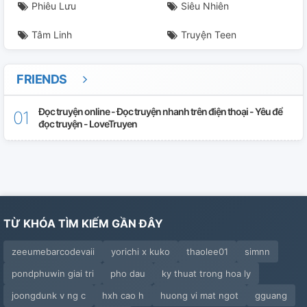
Phiêu Lưu
Siêu Nhiên
TG4: Thế Giới Trừng Phạt_ Chương 29:
Tâm Linh
Truyện Teen
Chương 30:
Chương 31:
FRIENDS
Chương 32:
Đọc truyện online - Đọc truyện nhanh trên điện thoại - Yêu để
đọc truyện - LoveTruyen
Chương 33:
Chương 34:
Chương 35:
TỪ KHÓA TÌM KIẾM GẦN ĐÂY
Chương 36:
zeeumebarcodevaii
yorichi x kuko
thaolee01
simnn
Chương 37: Phiên Ngoại 1
pondphuwin giai tri
pho dau
ky thuat trong hoa ly
Chương 38: Phiên Ngoại 2
joongdunk v ng c
hxh cao h
huong vi mat ngot
gguang