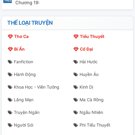
Chương 19:
Chương 20:
THỂ LOẠI TRUYỆN
Chương 21:
Thơ Ca
Tiểu Thuyết
Chương 22:
Bí Ẩn
Cổ Đại
Chương 23:
Fanfiction
Hài Hước
Chương 24:
Hành Động
Huyền Ảo
Chương 25:
Khoa Học - Viễn Tưởng
Kinh Dị
Chương 26:
Lãng Mạn
Ma Cà Rồng
Chương 27:
Truyện Ngắn
Ngẫu Nhiên
Chương 28:
Người Sói
Phi Tiểu Thuyết