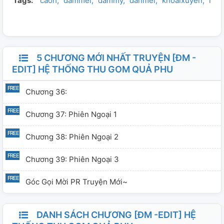
Tags:
caoh
dammei
dammy
danmei
khoáixuyên
nhấ
là tâm tư đen tối. Đây là văn tổng công nhất công đa thụ,
chủ yếu là thịt và thịt. Ai dị ứng đam mỹ cùng cao H
phiền đi nơi khác. NOTE: - Bởi vì chủ yếu chỉ có bản QT
nên mình mới edit, hi vọng mọi người không chê, nếu có
góp ý thì mạnh dạn cmt để mình hoàn thiện nha. -
5 CHƯƠNG MỚI NHẤT TRUYỆN [ĐM -
Nguồn QT mình lấy ở nhiều nơi. Cám ơn các nguồn. -
EDIT] HỆ THỐNG THU GOM QUẢ PHU
Nếu muốn re-up phiền trao đổi cùng mình. Tuyệt đối
Chương 36:
không chuyển ver.
Chương 37: Phiên Ngoại 1
Chương 38: Phiên Ngoại 2
Chương 39: Phiên Ngoại 3
Góc Gọi Mời PR Truyện Mới~
DANH SÁCH CHƯƠNG [ĐM -EDIT] HỆ