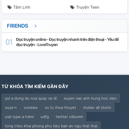
Tâm Linh
Truyện Teen
FRIENDS
Đọc truyện online - Đọc truyện nhanh trên điện thoại - Yêu để
đọc truyện - LoveTruyen
TỪ KHÓA TÌM KIẾM GẦN ĐÂY
yui a dung du nua quay ve di
xuyen vao anh hung hoc vien
xuya n
vuiveee
vu tu thua thuyet
vtuber all shoto
usb type a hdmi
udfg
twitter cdlumm
tong trieu khai phong phu tieu ban an ngu that thai