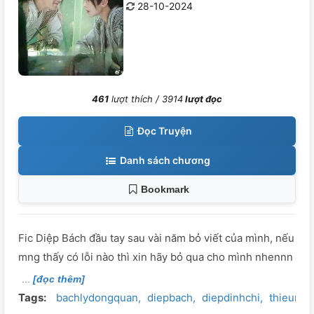
28-10-2024
461
lượt thích /
3914
lượt đọc
Đọc Truyện
Danh sách chương
Bookmark
Fic Diệp Bách đầu tay sau vài năm bỏ viết của mình, nếu
mng thấy có lỗi nào thì xin hãy bỏ qua cho mình nhennn
[đọc thêm]
Tags:
bachlydongquan
diepbach
diepdinhchi
thieuni