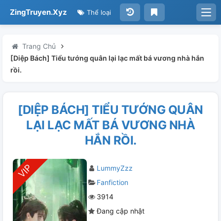
ZingTruyen.Xyz
Thể loại
Trang Chủ
[Diệp Bách] Tiểu tướng quân lại lạc mất bá vương nhà hắn
rồi.
[DIỆP BÁCH] TIỂU TƯỚNG QUÂN
LẠI LẠC MẤT BÁ VƯƠNG NHÀ
HẮN RỒI.
LummyZzz
Fanfiction
3914
Đang cập nhật